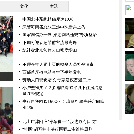
文化
生活
中国北斗系统精确度达10米
武警海南省总队三沙中队新兵上岛
国家网信办开展"婚恋网站违规"专项整治
下周将迎春运节前客流最高峰
统计称北京常住人口密度增加
不理在押人员申冤的检察人员将被追责
西部首座核电站今年下半年发电
劳动人口现负增长 专家建议普遍二胎
小户型难买了？多地取消90平以下住房占总
量70%规定
央行再逆回购1600亿 北京银行率先获定向降
准1%
北上广津回应"停车费一半没进政府口袋"
“神医”胡万林非法行医案二审维持原判