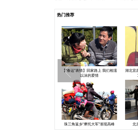
热门推荐
“KISS BOX-爱的剪影小屋”首次亮
【“春运”表情】回家路上 我们相濡
湖北宜
相杭州
以沫的爱情
体坛金牌夫妻的甜蜜瞬间
珠三角返乡“摩托大军”渐现高峰
北