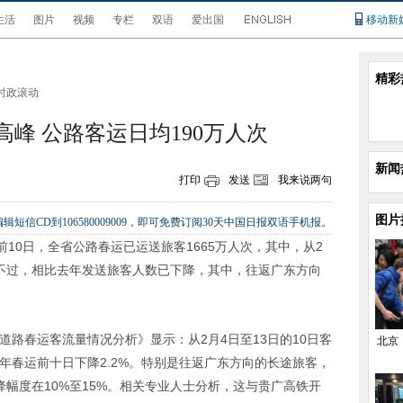
生活
图片
视频
专栏
双语
爱出国
移动新
精彩
时政滚动
峰 公路客运日均190万人次
新闻
打印
发送
我来说两句
图片
辑短信CD到106580009009，即可免费订阅30天中国日报双语手机报。
0日，全省公路春运已运送旅客1665万人次，其中，从2
。不过，相比去年发送旅客人数已下降，其中，往返广东方向
路春运客流量情况分析》显示：从2月4日至13日的10日客
北京
去年春运前十日下降2.2%。特别是往返广东方向的长途旅客，
降幅度在10%至15%。相关专业人士分析，这与贵广高铁开