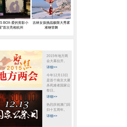
ISS BOX-爱的剪影小
吉林女孩挑战极限大秀雾
屋”首次亮相杭州
凇钢管舞
2015年地方两
会大幕拉开。
详细>>
今年12月13日
是首个南京大屠
杀死难者国家公
祭日。
详细>>
热烈庆祝澳门回
归十五周年。
详细>>