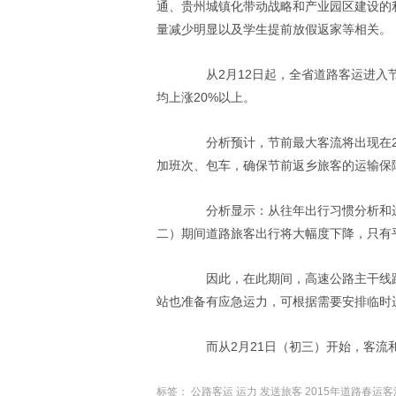
通、贵州城镇化带动战略和产业园区建设的
量减少明显以及学生提前放假返家等相关。
从2月12日起，全省道路客运进入节
均上涨20%以上。
分析预计，节前最大客流将出现在2月
加班次、包车，确保节前返乡旅客的运输保
分析显示：从往年出行习惯分析和运力
二）期间道路旅客出行将大幅度下降，只有平
因此，在此期间，高速公路主干线路
站也准备有应急运力，可根据需要安排临时
而从2月21日（初三）开始，客流
标签：
公路客运
运力
发送旅客
2015年道路春运