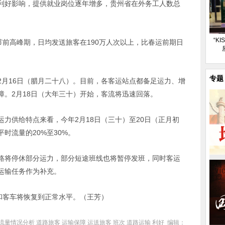
利好影响，提供就业岗位逐年增多，贵州省在外务工人数总
“K
前高峰期，日均发送旅客在190万人次以上，比春运前期日
专题
16日（腊月二十八）。目前，各客运站点都备足运力、增
障。2月18日（大年三十）开始，客流将迅速回落。
供给特点来看，今年2月18日（三十）至20日（正月初
时流量的20%至30%。
将停休部分运力，部分短途班线也将暂停发班，同时客运
运输任务作为补充。
和客车将恢复到正常水平。（王芳）
客流量情况分析
道路旅客
运输保障
运送旅客
班次
道路运输
利好
编辑：