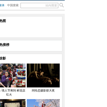
媒体
中国搜索
热图
热搜榜
掠影
：情人节将到 鲜花店
同性恋摄影获大奖
红火