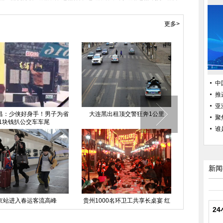
更多>
中
推
亚
昌：少侠好身手！男子为省
大连黑出租顶交警狂奔1公里
沈阳惊现“最
聚
1块钱扒公交车车尾
谁
新闻
京站进入春运客流高峰
贵州1000名环卫工共享长桌宴 红
上海一马路突
红火火过小年
2