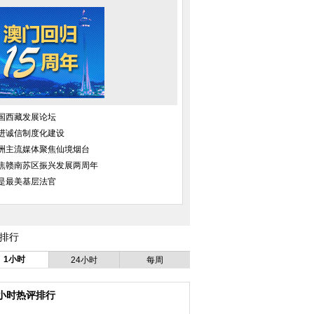
国西藏发展论坛
进诚信制度化建设
洲主流媒体聚焦仙境烟台
任性”加长版阳台连通
福州大街小巷“年味”浓 喜气洋洋迎
为春节餐桌上那一口脆
焦赣南苏区振兴发展两周年
两幢楼
新春
把式破冰
是最美基层法官
排行
1小时
24小时
每周
遭高墙拦腰阻断 酿
北京一男子铁链锁身赖医院病床近
假驴友街头行乞
成隐患
3年 被强执抬走
4小时热评排行