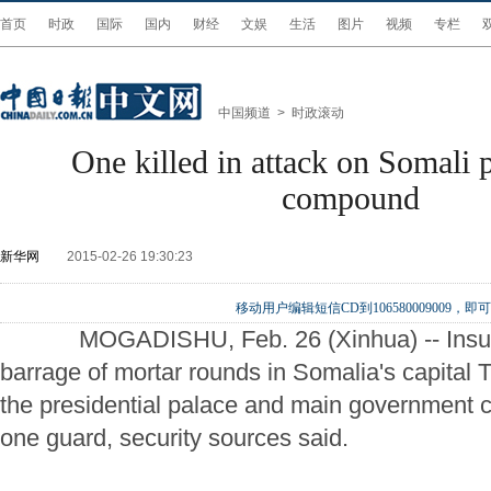
首页
时政
国际
国内
财经
文娱
生活
图片
视频
专栏
中国频道
>
时政滚动
One killed in attack on Somali p
compound
新华网
2015-02-26 19:30:23
移动用户编辑短信CD到106580009009
MOGADISHU, Feb. 26 (Xinhua) -- Insurg
barrage of mortar rounds in Somalia's capital 
the presidential palace and main government c
one guard, security sources said.