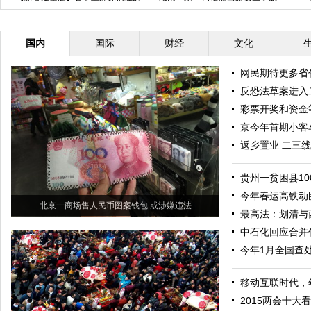
风景线（组图）
人遇难1人失踪
国内
国际
财经
文化
网民期待更多省
反恐法草案进入
彩票开奖和资金
京今年首期小客
返乡置业 二三
贵州一贫困县1
今年春运高铁动
北京一商场售人民币图案钱包 或涉嫌违法
最高法：划清与
中石化回应合并
今年1月全国查处
移动互联时代，
2015两会十大