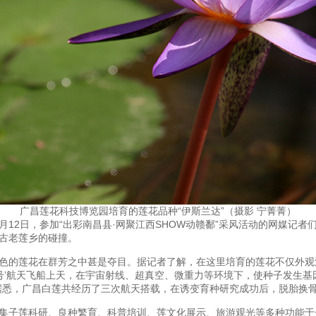
广昌莲花科技博览园培育的莲花品种“伊斯兰达”（摄影 宁菁菁）
12日，参加“出彩南昌县·网聚江西SHOW动赣鄱”采风活动的网媒记者
古老莲乡的碰撞。
的莲花在群芳之中甚是夺目。据记者了解，在这里培育的莲花不仅外观
七号’航天飞船上天，在宇宙射线、超真空、微重力等环境下，使种子发生
据悉，广昌白莲共经历了三次航天搭载，在诱变育种研究成功后，脱胎换骨
子莲科研、良种繁育、科普培训、莲文化展示、旅游观光等多种功能于