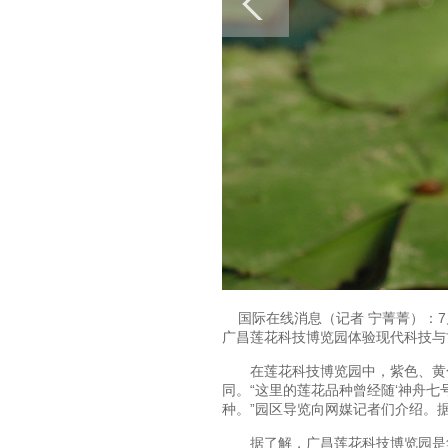
国际在线消息（记者 宁菁菁）：7月
广昌莲花科技博览园体验现代科技与
在莲花科技博览园中，紫色、黄色
同。“这里的莲花品种曾经随‘神舟
种。”园区导览向网媒记者们介绍。
据了解，广昌莲花科技博览园是集