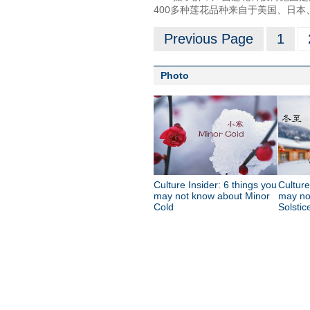
400多种莲花品种来自于美国、日本
Previous Page
1
Photo
Culture Insider: 6 things you
Culture
may not know about Minor
may no
Cold
Solstic