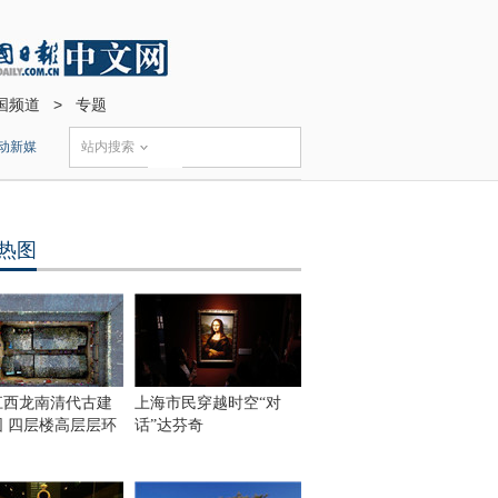
国频道
>
专题
动新媒
站内搜索
热图
江西龙南清代古建
上海市民穿越时空“对
围 四层楼高层层环
话”达芬奇