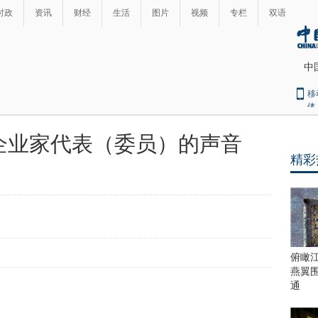
时政
资讯
财经
生活
图片
视频
专栏
双语
中
移
体
企业家代表（委员）的声音
精彩
俯瞰
燕翼
通