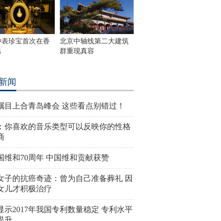
钟表珍宝首次在香
北京中轴线第二大建筑
出
群重现真容
新闻
瞩目上合青岛峰会 这些看点别错过！
：你喜欢的音乐类型可以反映你的性格
商
国维和70周年 中国维和贡献获赞
女子的抗癌奇迹：曾为自己准备葬礼 因
女儿才积极治疗
显示2017年我国专利数量稳定 专利水平
提升