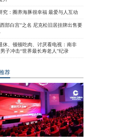
研究：圈养海豚很幸福 最爱与人互动
“西部白宫”之名 尼克松旧居挂牌出售要
亿
岁退休、顿顿吃肉、讨厌看电视：南非
4岁男子冲击“世界最长寿老人”纪录
推荐