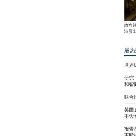
故宫
港展
最热
世界
研究
和智
联合
英国
不舍
报告
不断