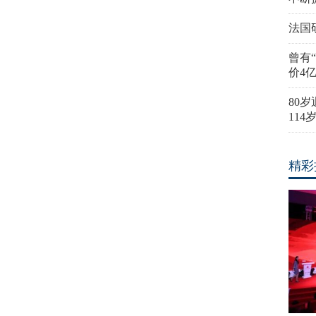
法国
曾有
价4
80
11
精彩