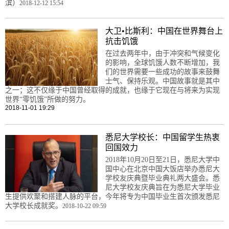
滨）
2018-12-12 15:54
大卫•比斯利：中国在世界舞台上
抗击饥饿
在过去两年中，由于冲突和气候变化
的影响，全球饥饿人数不断增加，我
们的世界需要一些成功的故事来鼓舞
士气、保持乐观。中国故事就是其中
之一；这不仅缘于中国曾经取得的成就，也缘于它现在与将来为实现
世界“零饥饿”所做的努力。
2018-11-01 19:29
悉尼大学校长：中国留学生热衷
回国效力
2018年10月20日至21日，悉尼大学中
国中心在北京中国大饭店举办悉尼大
学校友庆典暨毕业典礼两大盛会。悉
尼大学校友庆典旨在为悉尼大学毕业
生提供欢聚和搭建人脉的平台，今年将专为中国毕业生首次颁发悉尼
大学校长成就奖。
2018-10-22 09:59