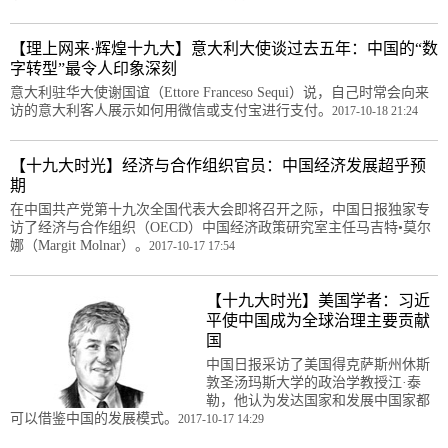
【理上网来·辉煌十九大】意大利大使谈过去五年：中国的“数
字转型”最令人印象深刻
意大利驻华大使谢国谊（Ettore Franceso Sequi）说，自己时常会向来
访的意大利客人展示如何用微信或支付宝进行支付。
2017-10-18 21:24
【十九大时光】经济与合作组织官员：中国经济发展超乎预
期
在中国共产党第十九次全国代表大会即将召开之际，中国日报独家专
访了经济与合作组织（OECD）中国经济政策研究室主任马吉特•莫尔
娜（Margit Molnar）。
2017-10-17 17:54
【十九大时光】美国学者：习近
平使中国成为全球治理主要贡献
国
中国日报采访了美国得克萨斯州休斯
敦圣汤玛斯大学的政治学教授江·泰
勒，他认为发达国家和发展中国家都
可以借鉴中国的发展模式。
2017-10-17 14:29