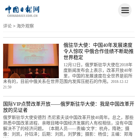
评论
> 海外观察
俄驻华大使：中国40年发展速度
令人惊叹 中俄合作佳绩不断助推
世界稳定
12月12日，俄罗斯驻华大使在2018年
度新闻发布会上表示，改革开放40年
里，中国的发展速度在全世界是前所
未有的，目前中俄关系在世界范围内发挥压舱石的作用。
2018-12-12
21:59
国际VIP点赞改革开放——俄罗斯驻华大使：我是中国改革开
放的见证者
俄罗斯驻华大使安德烈 杰尼索夫谈中国改革开放40周年。总之，那些
熟悉中国改革进程、亲眼目睹中国经济发展的人有权相信，没有中国
解决不了的经济问题。（本期人员——责编/文字：杭舟，隋艳；摄
像：刘凯，孙钰泽；后期：刘凯，刘梦雅；摄影：杨佳；主编：郑海