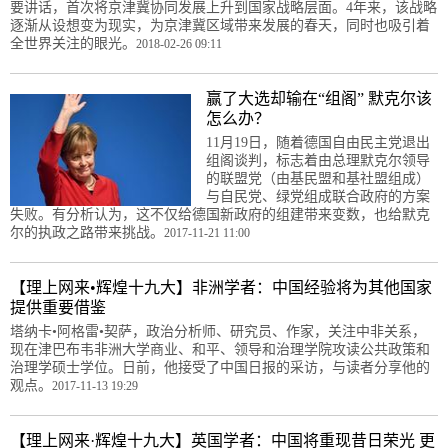
要讲话，首次将京津冀协同发展上升到国家战略层面。4年来，该战略
逐渐从设想变为现实，为京津冀区域带来发展的春天，同时也吸引着
全世界关注的眼光。
2018-02-26 09:11
赢了大选却输在“组阁” 默克尔该
怎么办？
11月19日，随着德国自由民主党退出
组阁谈判，标志着由总理默克尔领导
的联盟党（由基民盟和基社盟组成）
与自民党、绿党组成联合政府的方案
失败。有分析认为，这不仅给德国新政府的组建带来变数，也给默克
尔的执政之路带来挑战。
2017-11-21 11:00
【理上网来•辉煌十九大】非洲学者：中国经验将为其他国家
提供重要借鉴
塔纳卡•阿格雷•契萨，政治分析师、研究员、作家，关注中非关系，
现在津巴布韦非洲大学商业、和平、领导和治理学院攻读公共政策和
治理学硕士学位。日前，他接受了中国日报的采访，与读者分享他的
观点。
2017-11-13 19:29
【理上网来·辉煌十九大】英国学者：中国将重现昔日荣光 更