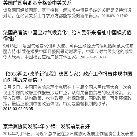
美国前国务卿基辛格谈中美关系
谈及两国经贸问题，基辛格称，解决美中贸易争端的关键是坚持沟通
对话，在经贸关系上寻求双方都能接受的新平衡点。
2018-09-19 17:02
法国高官谈中国应对气候变化：给人民带来福祉 中国模式值
得推广
9月18日，法国气候变化谈判大使、可再生能源及气候风险防范大使布
丽吉特·科莱在接受中国日报网采访时表示，中国应对气候变化的成果
令人欣喜，中国模式应推广到其他国家。
2018-09-19 16:14
【2018两会•改革新征程】德国专家：政府工作报告体现中国
面对挑战充满信心
３月５日，中国国务院总理李克强在十三届全国人民代表大会一次会
议上所做的政府工作报告涉及广泛，从有关自由贸易的经济政策，到
税收政策、结构政策、农业政策、社保政策、国防政策，再到环保政
策，最后还谈到中国政治体制，特别是监督机制的改革。
2018-03-08 03:05
京津冀协同发展4年 外媒：发展前景看好
2014年2月26日，习近平总书记在京津冀协同发展工作座谈会上发表重