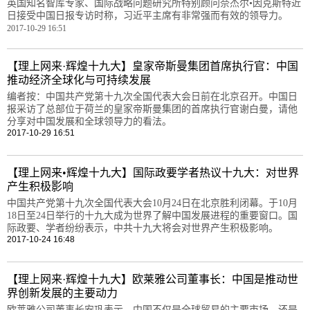
英国知名智库专家、国际战略问题研究所特别顾问奈杰尔•因克斯特近
日接受中国日报专访时称，习近平主席有非常强而有效的领导力。
2017-10-29 16:51
【理上网来·辉煌十九大】皇家帝斯曼集团首席执行官：中国
推动经济全球化与可持续发展
编者按：中国共产党第十九次全国代表大会日前在北京召开。中国日
报采访了总部位于荷兰的皇家帝斯曼集团的首席执行官谢白曼，请他
分享对中国发展和全球领导力的看法。
2017-10-29 16:51
【理上网来•辉煌十九大】国际政要学者热议十九大：对世界
产生积极影响
中国共产党第十九次全国代表大会10月24日在北京胜利闭幕。于10月
18日至24日举行的十九大成为世界了解中国发展进程的重要窗口。国
际政要、学者纷纷表示，中共十九大将会对世界产生积极影响。
2017-10-24 16:48
【理上网来·辉煌十九大】欧莱雅公司董事长：中国是推动世
界创新发展的主要动力
欧莱雅公司董事长安巩表示，中国不仅是全球贸易的主要市场，还是