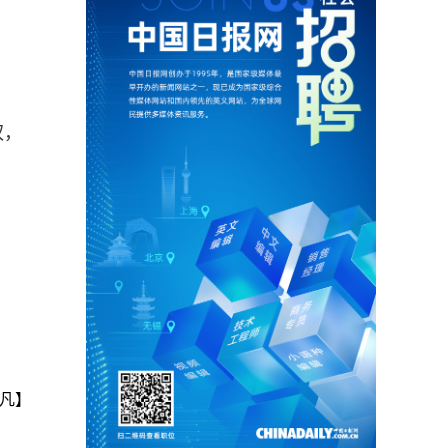
权，
凡】