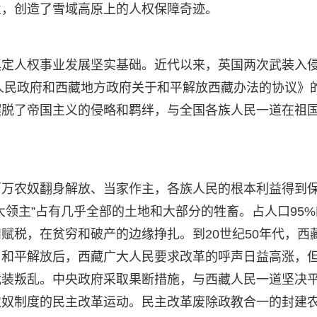
业，创造了雪域高原上的人权保障奇迹。
奠定人权事业发展坚实基础。近代以来，英国两次武装入
央人民政府和西藏地方政府关于和平解放西藏办法的协议》
摆脱了帝国主义的侵略和羁绊，与全国各族人民一道在祖
百万农奴翻身解放、当家作主，各族人民的根本利益得到
大领主”占有几乎全部的土地和大部分的牲畜。占人口95%
赋税，在贫穷和破产的边缘挣扎。到20世纪50年代，西
。和平解放后，西藏广大人民要求改革的呼声日益高涨，
武装叛乱。中央政府采取果断措施，与西藏人民一道坚决
农奴制度的民主改革运动。民主改革废除政教合一的封建