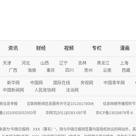
资讯
财经
视频
专栏
漫画
天津
河北
山西
辽宁
吉林
黑龙江
上海
广西
海南
重庆
四川
贵州
云南
西藏
新华网
中国网
国际在线
央视网
中国青年网
中国新闻网
人民政协网
法治网
良信息举报
互联网新闻信息服务许可证10120170006
信息网络传播视听节目
11010502032503号
京网文[2011]0283-097号
京ICP备13028878号-6
来源为“中国日报网：XXX（署名）”，除与中国日报网签署内容授权协议的网站外，