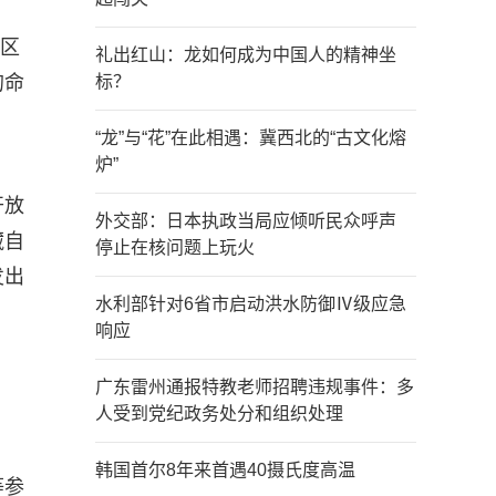
治区
礼出红山：龙如何成为中国人的精神坐
的命
标？
“龙”与“花”在此相遇：冀西北的“古文化熔
炉”
开放
外交部：日本执政当局应倾听民众呼声
藏自
停止在核问题上玩火
发出
水利部针对6省市启动洪水防御Ⅳ级应急
响应
广东雷州通报特教老师招聘违规事件：多
人受到党纪政务处分和组织处理
韩国首尔8年来首遇40摄氏度高温
等参