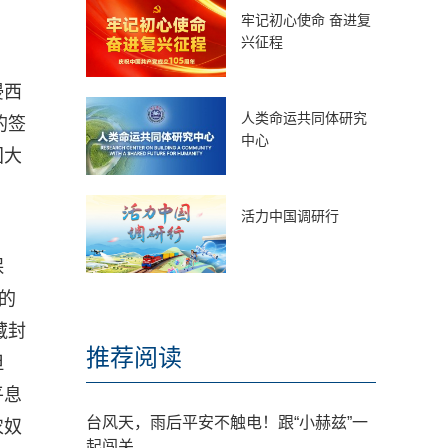
牢记初心使命 奋进复
兴征程
侵西
人类命运共同体研究
的签
中心
国大
活力中国调研行
保
的
藏封
推荐阅读
但
平息
台风天，雨后平安不触电！跟“小赫兹”一
农奴
起闯关