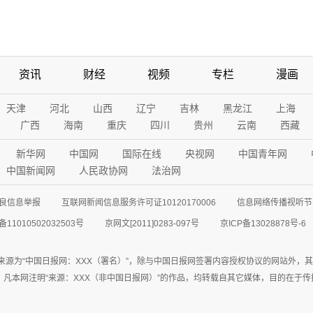
资讯
财经
视频
专栏
漫画
天津
河北
山西
辽宁
吉林
黑龙江
上海
广西
海南
重庆
四川
贵州
云南
西藏
新华网
中国网
国际在线
央视网
中国青年网
中国新闻网
人民政协网
法治网
良信息举报
互联网新闻信息服务许可证10120170006
信息网络传播视听节目
11010502032503号
京网文[2011]0283-097号
京ICP备13028878号-6
来源为“中国日报网：XXX（署名）”，除与中国日报网签署内容授权协议的网站外，
77联系；凡本网注明“来源：XXX（非中国日报网）”的作品，均转载自其它媒体，目的