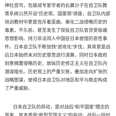
神社宫司，包装成专家学者的右翼分子在自卫队教
育系统公然开设“历史观、国家观”讲座，自卫队内部
培训教材中更是充斥着歪曲、美化二战侵略历史的
毒素。不久前，甚至发生了现役自卫队官员受极端
思想影响、持刀非法闯入中国驻日本使馆的恶性事
件。日本自卫队不断加快“进攻化”步伐，其背景是战
后日本始终未对历史罪责进行清算，同时日本政府
刻意搁置侵略历史，放纵历史修正主义在自卫队内
潜滋暗长。历史观上的严重欠账，叠加走向扩张的
战略图谋，使得日本自卫队对地区和平与稳定构成
了严重威胁。
日本自卫队的异动，是对战后“和平国家”理念的
背离，其本质是“新型军国主义”的妄动。战后一段时