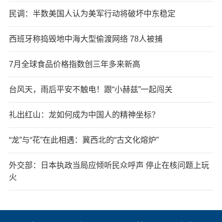
民调：半数美国人认为美军行动将破坏中东稳定
西班牙称捣毁地中海大型偷渡网络 78人被捕
7月全球食品价格指数创三年多来新高
台风天，雨后平安不触电！跟“小赫兹”一起闯关
礼出红山：龙如何成为中国人的精神坐标？
“龙”与“花”在此相遇：冀西北的“古文化熔炉”
外交部：日本执政当局应倾听民众呼声 停止在核问题上玩
火