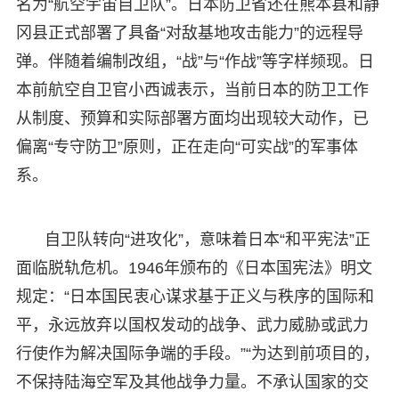
名为“航空宇宙自卫队”。日本防卫省还在熊本县和静
冈县正式部署了具备“对敌基地攻击能力”的远程导
弹。伴随着编制改组，“战”与“作战”等字样频现。日
本前航空自卫官小西诚表示，当前日本的防卫工作
从制度、预算和实际部署方面均出现较大动作，已
偏离“专守防卫”原则，正在走向“可实战”的军事体
系。
自卫队转向“进攻化”，意味着日本“和平宪法”正
面临脱轨危机。1946年颁布的《日本国宪法》明文
规定：“日本国民衷心谋求基于正义与秩序的国际和
平，永远放弃以国权发动的战争、武力威胁或武力
行使作为解决国际争端的手段。”“为达到前项目的，
不保持陆海空军及其他战争力量。不承认国家的交