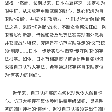
战权。”然而，长期以来，日本右翼将这一规定视为
眼中钉，从未放弃重新武装的野心，处心积虑为自
卫队“松绑”，并赋予进攻能力。他们以所谓“解释”宪
法之名，采取“切香肠”战术，不断蚕食宪法红线。防
卫费屡创新高，借维和及反恐等法案实现海外派兵
并获取战时特权，废除旨在防范军队暴走的“文官统
领”制度……日本一步步实质性掏空“专守防卫”的宪
法根基。如今，日本首相高市早苗更是明目张胆谋
求将自卫队写入宪法，希望通过修宪将自卫队定位
为“有实力的组织”。
近年来，自卫队内部的右倾化现象令人触目惊
心。防卫大学存在集体参拜供奉甲级战犯、臭名昭
著的靖国神社的“惯例”，退役自卫队将领竟出任靖国