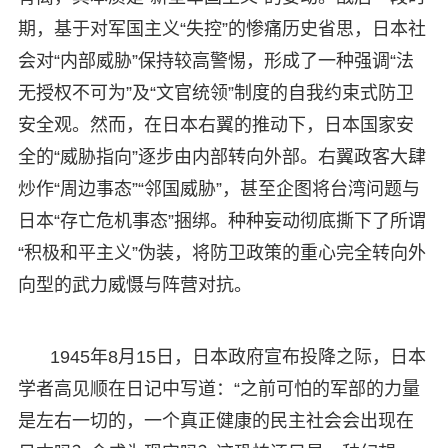
期，基于对军国主义“失控”的惨痛历史省思，日本社
会对“内部威胁”保持较高警惕，形成了一种强调“法
无授权不可为”及“文官统领”制度的自我约束式防卫
安全观。然而，在日本右翼的推动下，日本国家安
全的“威胁指向”逐步由内部转向外部。右翼政客大肆
炒作“周边事态”“邻国威胁”，甚至企图将台湾问题与
日本“存亡危机事态”捆绑。种种妄动彻底撕下了所谓
“积极和平主义”伪装，将防卫政策的重心完全转向外
向型的武力威慑与阵营对抗。
1945年8月15日，日本政府宣布投降之际，日本
学者高见顺在日记中写道：“之前可怕的军部的力量
是左右一切的，一个真正健康的民主社会会出现在