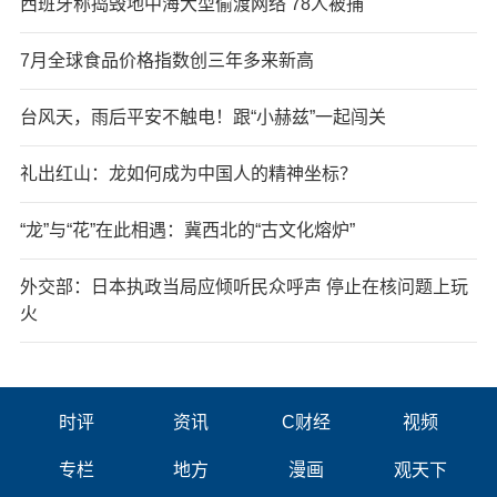
西班牙称捣毁地中海大型偷渡网络 78人被捕
7月全球食品价格指数创三年多来新高
台风天，雨后平安不触电！跟“小赫兹”一起闯关
礼出红山：龙如何成为中国人的精神坐标？
“龙”与“花”在此相遇：冀西北的“古文化熔炉”
外交部：日本执政当局应倾听民众呼声 停止在核问题上玩
火
时评
资讯
C财经
视频
专栏
地方
漫画
观天下