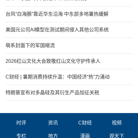
台风“白海豚”靠近华东沿海 中东部多地暑热缓解
美国元公司AI模型在测试期间侵入其他公司系统
萌系封面下的军国暗流
2026红山文化大会致敬红山文化守护传承人
C财经 | 暑期消费持续升温：中国经济“热”力涌动
特朗普宣布对多晶硅及其衍生产品加征关税
时评
资讯
C财经
视频
专栏
地方
漫画
观天下