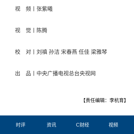
视 频丨张紫曦
视 觉丨陈腾
校 对丨刘禛 孙洁 宋春燕 任佳 梁雅琴
出 品丨中央广播电视总台央视网
【责任编辑：李杭育】
时评
资讯
C财经
视频