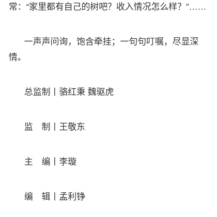
常：“家里都有自己的树吧？收入情况怎么样？”……
一声声问询，饱含牵挂；一句句叮嘱，尽显深
情。
总监制丨骆红秉 魏驱虎
监 制丨王敬东
主 编丨李璇
编 辑丨孟利铮