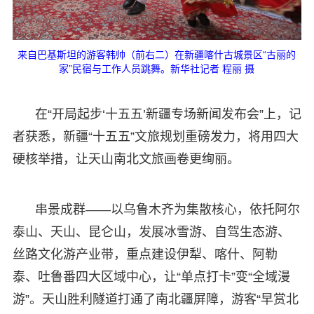
来自巴基斯坦的游客韩帅（前右二）在新疆喀什古城景区“古丽的
家”民宿与工作人员跳舞。新华社记者 程丽 摄
在“开局起步‘十五五’新疆专场新闻发布会”上，记
者获悉，新疆“十五五”文旅规划重磅发力，将用四大
硬核举措，让天山南北文旅画卷更绚丽。
串景成群——以乌鲁木齐为集散核心，依托阿尔
泰山、天山、昆仑山，发展冰雪游、自驾生态游、
丝路文化游产业带，重点建设伊犁、喀什、阿勒
泰、吐鲁番四大区域中心，让“单点打卡”变“全域漫
游”。天山胜利隧道打通了南北疆屏障，游客“早赏北