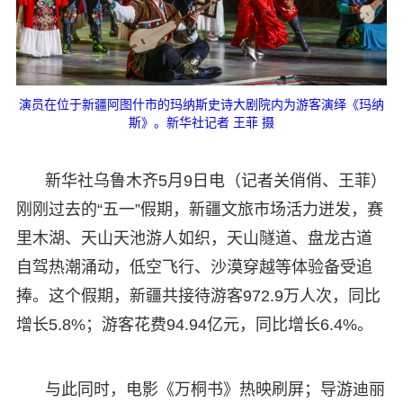
演员在位于新疆阿图什市的玛纳斯史诗大剧院内为游客演绎《玛纳
斯》。新华社记者 王菲 摄
新华社乌鲁木齐5月9日电（记者关俏俏、王菲）
刚刚过去的“五一”假期，新疆文旅市场活力迸发，赛
里木湖、天山天池游人如织，天山隧道、盘龙古道
自驾热潮涌动，低空飞行、沙漠穿越等体验备受追
捧。这个假期，新疆共接待游客972.9万人次，同比
增长5.8%；游客花费94.94亿元，同比增长6.4%。
与此同时，电影《万桐书》热映刷屏；导游迪丽