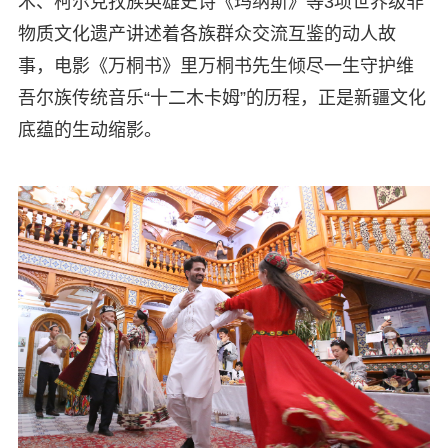
术、柯尔克孜族英雄史诗《玛纳斯》等3项世界级非
物质文化遗产讲述着各族群众交流互鉴的动人故
事，电影《万桐书》里万桐书先生倾尽一生守护维
吾尔族传统音乐“十二木卡姆”的历程，正是新疆文化
底蕴的生动缩影。