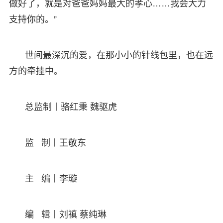
做好了，就是对爸爸妈妈最大的孝心……我会大力
支持你的。”
世间最深沉的爱，在那小小的针线包里，也在远
方的牵挂中。
总监制丨骆红秉 魏驱虎
监 制丨王敬东
主 编丨李璇
编 辑丨刘禛 蔡纯琳