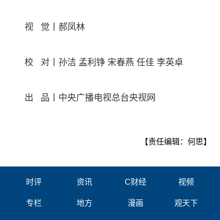
视 觉丨郝凤林
校 对丨孙洁 孟利铮 宋春燕 任佳 李英卓
出 品丨中央广播电视总台央视网
【责任编辑：何思】
时评
资讯
C财经
视频
专栏
地方
漫画
观天下