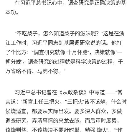
在习近平总书记心中，调查研究是正确决策的基
本功。
“不吃梨子，怎么知道梨子的滋味呢？”这是在浙
江工作时，习近平同志到基层调研常说的话。他打
了个比方：“调查研究就像‘十月怀胎’，决策就像‘一
朝分娩’。调查研究的过程就是科学决策的过程，千
万省略不得、马虎不得。”
习近平总书记曾在《从政杂谈》中写道——“常
言道：‘新官上任三把火。’‘三把火’该不该烧，什么时
候烧适宜，都要从实际出发。要多深入群众，多做
调查研究，弄清事情的来龙去脉，而后审时度势，
该烧则烧，不该烧决不要赶时髦，勉强‘烧火’。”“作