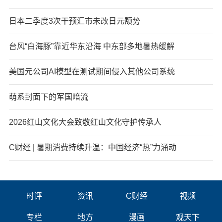
日本二季度3次干预汇市未改日元颓势
台风“白海豚”靠近华东沿海 中东部多地暑热缓解
美国元公司AI模型在测试期间侵入其他公司系统
萌系封面下的军国暗流
2026红山文化大会致敬红山文化守护传承人
C财经 | 暑期消费持续升温：中国经济“热”力涌动
时评
资讯
C财经
视频
专栏
地方
漫画
观天下