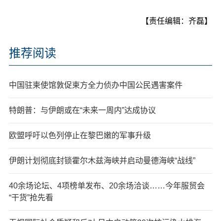
【责任编辑：齐磊】
推荐阅读
中国驻柬使馆敦促柬方全力侦办中国公民遇害案件
特朗普：与伊朗或在“未来一周内”达成协议
欧盟呼吁以色列停止在黎巴嫩的军事升级
伊朗计划彻底封锁霍尔木兹海峡并启动曼德海峡“战线”
40余场论坛、4项榜单发布、20余场洽谈……今年服贸会
“干货”抢先看