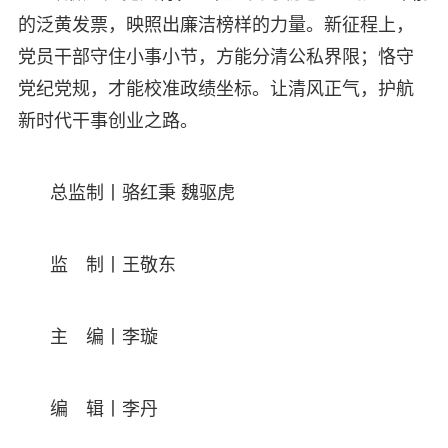
的泛黄发票，映照出廉洁榜样的力量。新征程上，
党员干部守住小事小节，方能分清公私界限；恪守
党纪党规，才能校准政绩坐标。让清风正气，护航
新时代干事创业之路。
总监制丨骆红秉 魏驱虎
监 制丨王敬东
主 编丨李璇
编 辑丨李丹