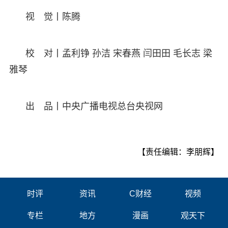
视 觉丨陈腾
校 对丨孟利铮 孙洁 宋春燕 闫田田 毛长志 梁
雅琴
出 品丨中央广播电视总台央视网
【责任编辑：李朋辉】
时评
资讯
C财经
视频
专栏
地方
漫画
观天下