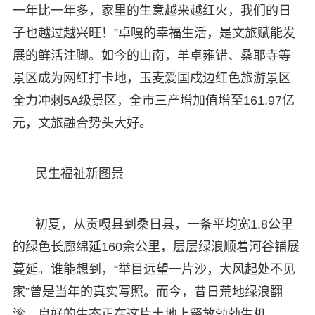
一年比一年多，家里的生意越来越红火，我们的日
子也越过越兴旺！”卓嘎的幸福生活，是文旅赋能发
展的鲜活注脚。如今的山南，羊卓雍错、桑耶寺等
景区成为网红打卡地，玉麦爱国戍边红色旅游景区
全力冲刺5A级景区，全市三产增加值增至161.97亿
元，文旅融合势头大好。
民生福祉新图景
初夏，从贡嘎县到桑日县，一条平均宽1.8公里
的绿色长廊绵延160余公里，层层绿浪顺着河谷铺展
蔓延。谁能想到，“举目远望一片沙，大风起处不见
家”曾是当年的真实写照。而今，昔日荒地绿浪翻
滚，良好的生态正在这片土地上释放勃勃生机。