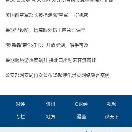
台风“白海豚”移入江西 浙江防台风应急响应降为Ⅱ级
美国前空军部长被指泄露“空军一号”机密
暑期早设防，远离眼外伤｜应急医课堂
“罗犇犇”带你打卡：开放罗湖，触手可及
暑期跨境游热度飙升 拱北口岸迎来客流高峰
公安部网安局再次公布15起涉汛涉灾网络谣言案例
时评
资讯
C财经
视频
专栏
地方
漫画
观天下