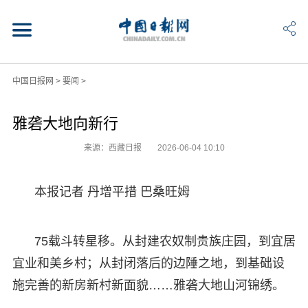
中国日报网
>
要闻
>
雅砻大地向新行
来源：西藏日报
2026-06-04 10:10
本报记者 丹增平措 巴桑旺姆
75载斗转星移。从封建农奴制贵族庄园，到宜居
宜业和美乡村；从封闭落后的边陲之地，到基础设
施完善的新房新村新面貌……雅砻大地山河锦绣。