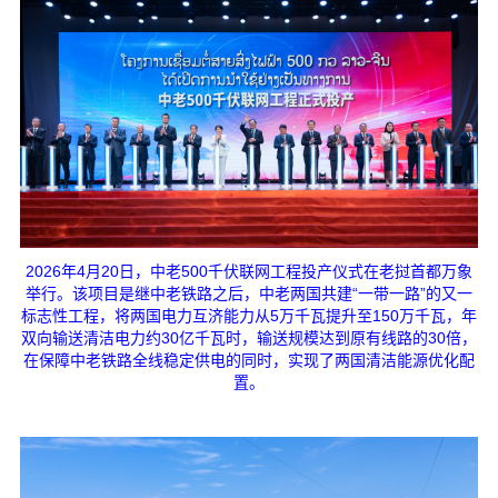
2026年4月20日，中老500千伏联网工程投产仪式在老挝首都万象
举行。该项目是继中老铁路之后，中老两国共建“一带一路”的又一
标志性工程，将两国电力互济能力从5万千瓦提升至150万千瓦，年
双向输送清洁电力约30亿千瓦时，输送规模达到原有线路的30倍，
在保障中老铁路全线稳定供电的同时，实现了两国清洁能源优化配
置。