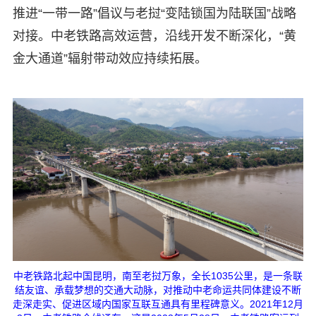
推进“一带一路”倡议与老挝“变陆锁国为陆联国”战略
对接。中老铁路高效运营，沿线开发不断深化，“黄
金大通道”辐射带动效应持续拓展。
中老铁路北起中国昆明，南至老挝万象，全长1035公里，是一条联
结友谊、承载梦想的交通大动脉，对推动中老命运共同体建设不断
走深走实、促进区域内国家互联互通具有里程碑意义。2021年12月