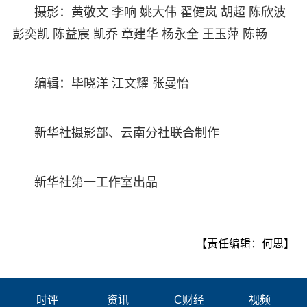
摄影：黄敬文 李响 姚大伟 翟健岚 胡超 陈欣波
彭奕凯 陈益宸 凯乔 章建华 杨永全 王玉萍 陈畅
编辑：毕晓洋 江文耀 张曼怡
新华社摄影部、云南分社联合制作
新华社第一工作室出品
【责任编辑：何思】
时评
资讯
C财经
视频