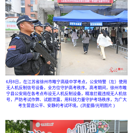
6月8日，在江苏省徐州市睢宁高级中学考点，公安特警（左）使用
无人机反制信号设备，全方位守护高考秩序。高考期间，徐州市睢
宁县公安局在各考点布设无人机反制设备，精准拦截违规无人机信
号，严防考试作弊、试题泄露，用科技力量守护考场秩序，为广大
考生营造公平、安静的考试环境。(洪星摄/光明图片 )