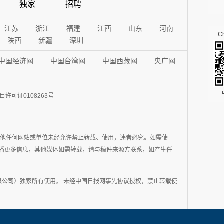
独家
招聘
江苏
浙江
福建
江西
山东
河南
Ch
陕西
新疆
深圳
中国经济网
中国台湾网
中国西藏网
央广网
许可证0108263号
其他任何网站或单位未经允许禁止转载、使用，违者必究。如需使
在于传播更多信息，其他媒体如需转载，请与稿件来源方联系，如产生任
公司）独家所有使用。 未经中国日报网事先协议授权，禁止转载使