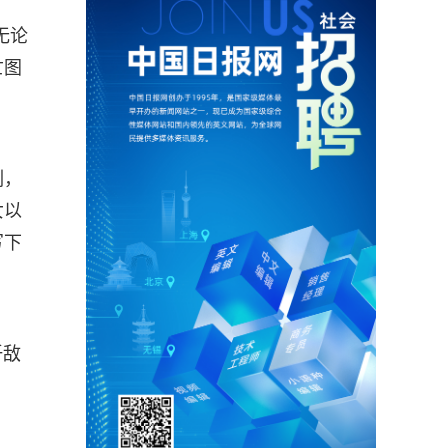
无论
亡图
刻，
女以
写下
歼敌