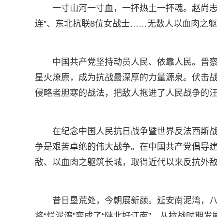
一寸山河一寸血，一抔热土一抔魂。赵尚志
连”、东北抗联8位女战士……无数人以血肉之
中国共产党坚持动员人民、依靠人民。晋
星火燎原，成为抗战最深厚的力量源泉。伏击
侵略者胆寒的战法，把敌人拖进了人民战争的
在纪念中国人民抗日战争暨世界反法西斯战
争是艰苦卓绝的伟大战争。在中国共产党倡导
敌、以血肉之躯筑长城，取得近代以来反抗外敌
昔日垦荒处，今朝展新颜。延安南泥湾，
将“烂泥湾”变成了“陕北好江南”。从抗战时期