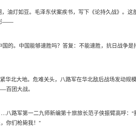
窑洞，油灯如豆。毛泽东伏案疾书，写下《论持久战》。这
影——
中国的。中国能够速胜吗？答复：不能速胜，抗日战争是
般勒紧华北大地。危难关头，八路军在华北敌后战场发动规
——百团大战。
…八路军第一二九师新编第十旅旅长范子侠振臂高呼：“
，你们枪毙我！”