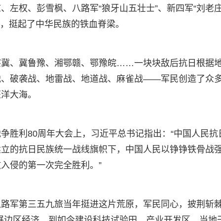
、左权、彭雪枫、八路军“狼牙山五壮士”、新四军“刘老
躯，挺起了中华民族的铁血脊梁。
察冀、冀鲁豫、湘鄂赣、鄂豫皖……一块块敌后抗日根据
战、破袭战、地雷战、地道战、麻雀战——军民创造了众
汪洋大海。
争胜利80周年大会上，习近平总书记指出：“中国人民抗
建立的抗日民族统一战线旗帜下，中国人民以铮铮铁骨战
入侵的第一次完全胜利。”
八路军第三五九旅当年挺进这片荒原，军民同心，披荆斩
发展边区经济，到如今建设科技试验田、产业开发区，当地