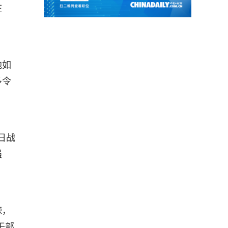
庄
地如
多令
日战
强
棘，
干部