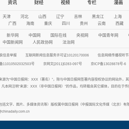
资讯
财经
视频
专栏
漫画
天津
河北
山西
辽宁
吉林
黑龙江
上海
广西
海南
重庆
四川
贵州
云南
西藏
新华网
中国网
国际在线
央视网
中国青年网
中国新闻网
人民政协网
法治网
良信息举报
互联网新闻信息服务许可证10120170006
信息网络传播视听节目
11010502032503号
京网文[2011]0283-097号
京ICP备13028878号-6
来源为“中国日报网：XXX（署名）”，除与中国日报网签署内容授权协议的网站外，
77联系；凡本网注明“来源：XXX（非中国日报网）”的作品，均转载自其它媒体，目的
包括文字、图片、多媒体资讯等）版权属中国日报网（中报国际文化传媒（北京）有限
adaily.com.cn