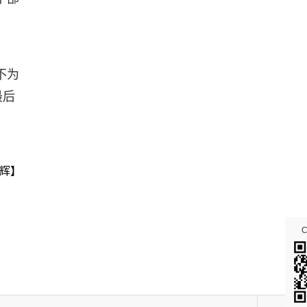
不为
最后
辉】