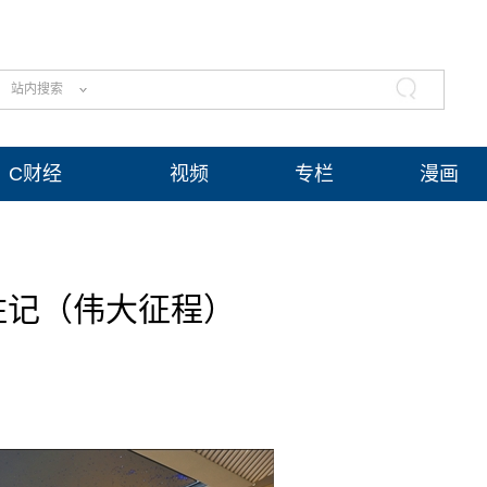
站内搜索
C财经
视频
专栏
漫画
柱记（伟大征程）