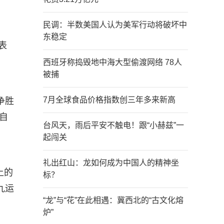
民调：半数美国人认为美军行动将破坏中
东稳定
表
西班牙称捣毁地中海大型偷渡网络 78人
被捕
7月全球食品价格指数创三年多来新高
争胜
自
台风天，雨后平安不触电！跟“小赫兹”一
起闯关
礼出红山：龙如何成为中国人的精神坐
上的
标？
九运
“龙”与“花”在此相遇：冀西北的“古文化熔
炉”