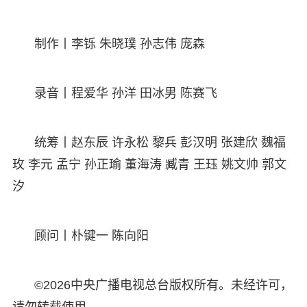
制作丨李铄 朱晓璞 孙志伟 庞森
录音丨程爱华 孙洋 田冰男 陈赛飞
统筹丨赵东辰 许永松 黎兵 彭汉明 张建欣 魏福
玫 李元 孟宁 孙正瑜 董海涛 臧青 王珏 姚文帅 郭文
汐
顾问丨朴键一 陈向阳
©2026中央广播电视总台版权所有。未经许可，
请勿转载使用。