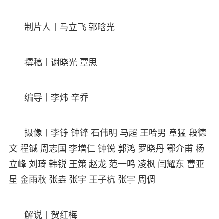
制片人丨马立飞 郭晗光
撰稿丨谢晓光 覃思
编导丨李炜 辛乔
摄像丨李铮 钟锋 石伟明 马超 王哈男 章猛 段德
文 程铖 周志国 李增仁 钟锐 郭鸿 罗晓丹 鄂介甫 杨
立峰 刘琦 韩锐 王策 赵龙 范一鸣 凌枫 闫耀东 曹亚
星 金雨秋 张垚 张宇 王子杭 张宇 周倜
解说丨贺红梅