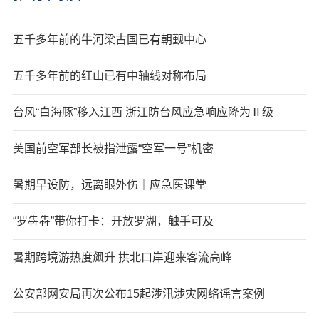
五千多年前的牛河梁古国已有朝觐中心
五千多年前的红山已有中轴线对称布局
台风“白海豚”移入江西 浙江防台风应急响应降为Ⅱ级
美国前空军部长被指泄露“空军一号”机密
暑期早设防，远离眼外伤｜应急医课堂
“罗犇犇”带你打卡：开放罗湖，触手可及
暑期跨境游热度飙升 拱北口岸迎来客流高峰
公安部网安局再次公布15起涉汛涉灾网络谣言案例