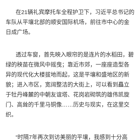
在21辆礼宾摩托车全程护卫下，习近平总书记的
车队从平壤北部的顺安国际机场，前往市中心的金
日成广场。
透过车窗，首先映入眼帘的是连片的水稻田，碧
绿的秧苗在微风中摇曳；靠近市郊，一座座造型各
异的现代化大楼拔地而起，这是平壤和盛地区的新
貌；进入市区，宽阔整洁的大街上，可以看到矗立
于牡丹峰麓的中朝友谊塔、花岗岩砌筑的雄伟凯旋
门、高耸的千里马铜像……历史与现实，在这里交
织。
“时隔7年再次到访美丽的平壤，我感到十分高