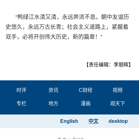
“鸭绿江水清又清，永远奔流不息。朝中友谊历
史悠久，永远万古长青；社会主义道路上，紧握着
双手，必将开创伟大历史，新的篇章！”
【责任编辑：李朋辉】
时评
资讯
C财经
视频
专栏
地方
漫画
观天下
English
中文
desktop