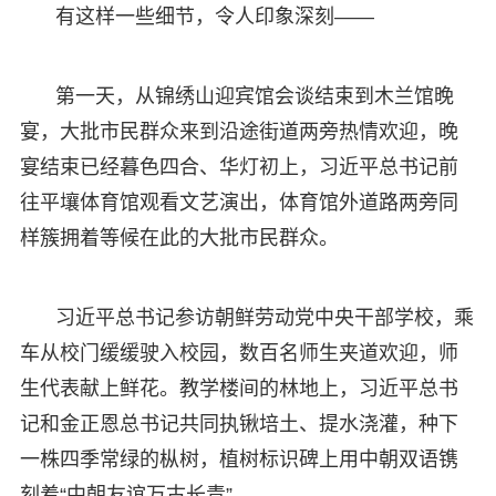
有这样一些细节，令人印象深刻——
第一天，从锦绣山迎宾馆会谈结束到木兰馆晚
宴，大批市民群众来到沿途街道两旁热情欢迎，晚
宴结束已经暮色四合、华灯初上，习近平总书记前
往平壤体育馆观看文艺演出，体育馆外道路两旁同
样簇拥着等候在此的大批市民群众。
习近平总书记参访朝鲜劳动党中央干部学校，乘
车从校门缓缓驶入校园，数百名师生夹道欢迎，师
生代表献上鲜花。教学楼间的林地上，习近平总书
记和金正恩总书记共同执锹培土、提水浇灌，种下
一株四季常绿的枞树，植树标识碑上用中朝双语镌
刻着“中朝友谊万古长青”。