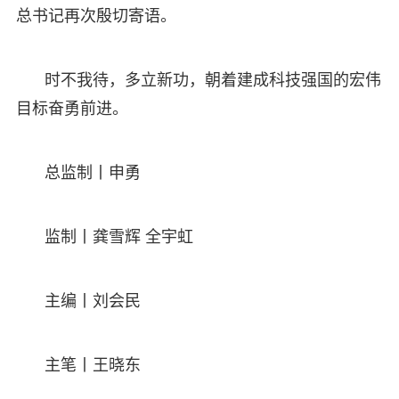
总书记再次殷切寄语。
时不我待，多立新功，朝着建成科技强国的宏伟
目标奋勇前进。
总监制丨申勇
监制丨龚雪辉 全宇虹
主编丨刘会民
主笔丨王晓东