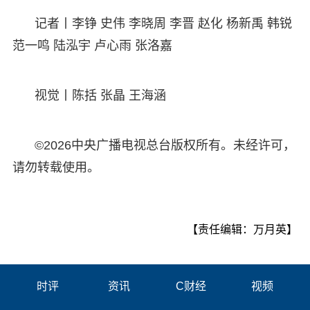
记者丨李铮 史伟 李晓周 李晋 赵化 杨新禹 韩锐
范一鸣 陆泓宇 卢心雨 张洛嘉
视觉丨陈括 张晶 王海涵
©2026中央广播电视总台版权所有。未经许可，
请勿转载使用。
【责任编辑：万月英】
时评
资讯
C财经
视频