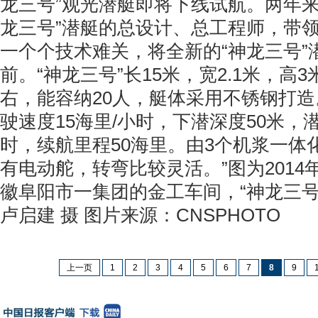
龙三号”观光潜艇即将下线试航。两年来
龙三号”潜艇的总设计、总工程师，带
一个个技术难关，将全新的“神龙三号”
前。“神龙三号”长15米，宽2.1米，高
右，能容纳20人，艇体采用不锈钢打造。
驶速度15海里/小时，下潜深度50米，
时，续航里程50海里。由3个机浆一体
有电动舵，转弯比较灵活。”图为2014年
徽阜阳市一集团的金工车间，“神龙三号
卢启建 摄 图片来源：CNSPHOTO
上一页
1
2
3
4
5
6
7
8
9