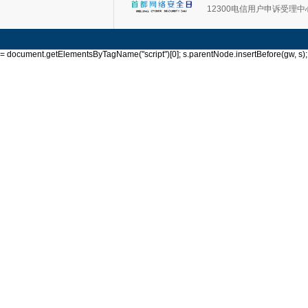
12300电信用户申诉受理中
= document.getElementsByTagName("script")[0]; s.parentNode.insertBefore(gw, s); }