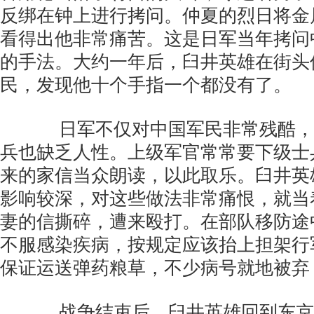
反绑在钟上进行拷问。仲夏的烈日将金
看得出他非常痛苦。这是日军当年拷问
的手法。大约一年后，臼井英雄在街头
民，发现他十个手指一个都没有了。
日军不仅对中国军民非常残酷，
兵也缺乏人性。上级军官常常要下级士
来的家信当众朗读，以此取乐。臼井英
影响较深，对这些做法非常痛恨，就当
妻的信撕碎，遭来殴打。在部队移防途
不服感染疾病，按规定应该抬上担架行
保证运送弹药粮草，不少病号就地被弃
战争结束后，臼井英雄回到东京