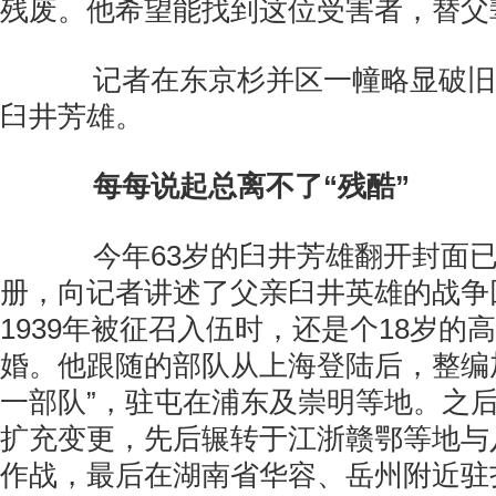
残废。他希望能找到这位受害者，替父
记者在东京杉并区一幢略显破旧
臼井芳雄。
每每说起总离不了“残酷”
今年63岁的臼井芳雄翻开封面已
册，向记者讲述了父亲臼井英雄的战争
1939年被征召入伍时，还是个18岁的
婚。他跟随的部队从上海登陆后，整编
一部队”，驻屯在浦东及崇明等地。之
扩充变更，先后辗转于江浙赣鄂等地与
作战，最后在湖南省华容、岳州附近驻扎