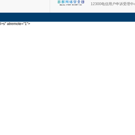
12300电信用户申诉受理中
l>s" atremote="1">