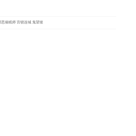
映
你
的
邪恶催眠师
宫锁连城
鬼望坡
性
格
和
智
商
联
合
国
维
和
70
周
年
中
国
维
和