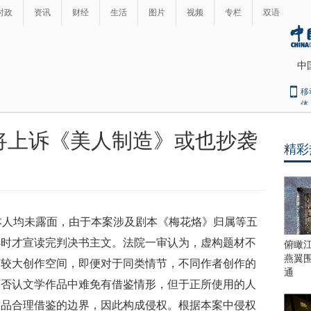
时政
资讯
财经
生活
图片
视频
专栏
双语
中
移
体
将上诉《美人制造》或也抄袭
精彩
最
热
新
世
界
闻
瞩
人均未露面，由于本案涉及剧本《梅花烙》归属等五
目
上
小时才宣读完判决书主文。法院一审认为，虚构题材不
俯瞰
合
燕翼
有较大创作空间，即便对于同类情节，不同作者创作的
青
通
可否认文学作品中难免有借鉴情形，但于正所使用的人
岛
峰
作品合理借鉴的边界，因此构成侵权。根据本案中侵权