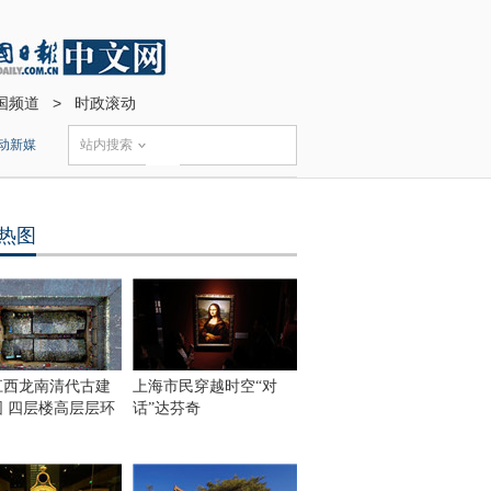
国频道
>
时政滚动
动新媒
站内搜索
热图
江西龙南清代古建
上海市民穿越时空“对
围 四层楼高层层环
话”达芬奇