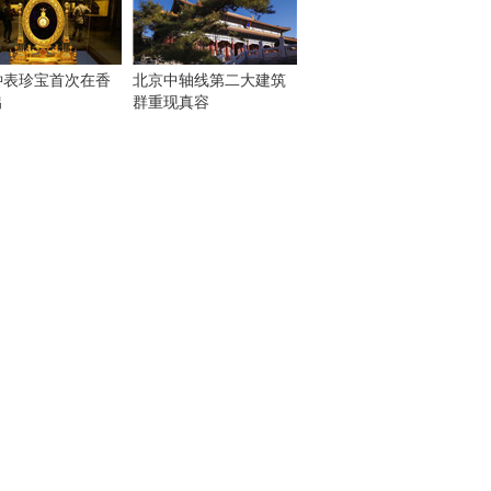
钟表珍宝首次在香
北京中轴线第二大建筑
出
群重现真容
！
：