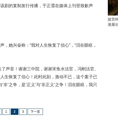
会
止该剧的复制发行传播，于正需在媒体上刊登致歉声
这
些
看
故宫
点
港展
别
错
过
，她兴奋称：“我对人生恢复了信心”，“泪在眼眶，
研
。
究
你
喜
了声音！谢谢三中院，谢谢宋鱼水法官，冯刚法官、
欢
对人生恢复了信心！此时此刻，激动不已，这个案子已
的
音
‘非’之争，是‘正义’与‘非正义’之争！泪在眼眶，我只
乐
类
型
可
以
1
2
3
下一页
反