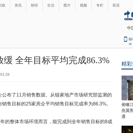
时政
资讯
财经
生活
图片
视频
专栏
双语
中
移
体
缓 全年目标平均完成86.3%
精彩
最
热
:01:28
新
世
界
闻
瞩
企公布了11月销售数据。从链家地产市场研究部监测的
目
上
布销售目标的25家房企平均销售目标完成率为86.3%。
俯瞰
合
燕翼
青
通
的整体市场环境而言，能完成到全年销售目标的8成
岛
峰