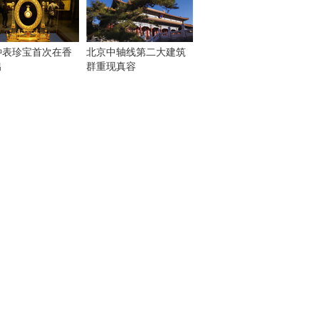
钟表珍宝首次在香
北京中轴线第二大建筑
出
群重现真容
！
：