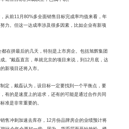
礼
因
不
从前11月80%多全面销售目标完成率均值来看，年
舍
女
步努力。但这一达成率涉及很多因素，比如企业有新项
儿
才
积
极
都在拼最后的几天，特别是上市房企。包括旭辉集团
治
成。”戴磊直言，单就北京的项目来说，到12月底，达
疗
谷的新项目还将入市。
报
告
显
定，戴磊认为，设目标一定要找到一个平衡点，要
示
求，有的是速度上的追求，还有的可能是通过合作共同
20
年
核标准是非常重要的。
我
国
售冲刺加速去库存，12月份品牌房企的业绩预计将
专
利
可能比今年会更好一些，因为，货币层面开始放松，楼