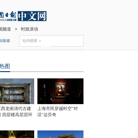
国频道
>
时政滚动
动新媒
站内搜索
热图
江西龙南清代古建
上海市民穿越时空“对
围 四层楼高层层环
话”达芬奇