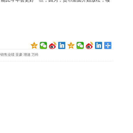
数
波
量
稳
定
专
利
水
平
不
销售业绩
亚豪
增速
万科
断
提
升
法
国
研
究
圈
养
海
豚