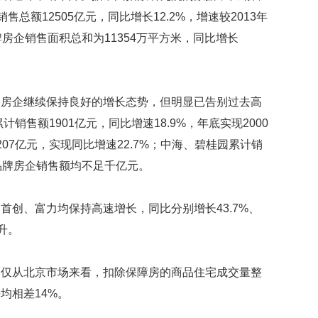
映
销售总额12505亿元，同比增长12.2%，增速较2013年
你
房企销售面积总和为11354万平方米，同比增长
的
性
格
和
企继续保持良好的增长态势，但明显已告别过去高
智
商
销售额1901亿元，同比增速18.9%，年底实现2000
07亿元，实现同比增速22.7%；中海、碧桂园累计销
联
合
品牌房企销售额均不足千亿元。
国
维
和
、富力均保持高速增长，同比分别增长43.7%、
70
提升。
周
年
中
从北京市场来看，扣除保障房的商品住宅成交量整
国
均相差14%。
维
和