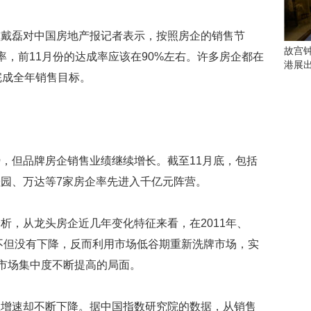
会
这
些
磊对中国房地产报记者表示，按照房企的销售节
看
故宫
率，前11月份的达成率应该在90%左右。许多房企都在
点
港展
别
完成全年销售目标。
错
过
研
究
但品牌房企销售业绩继续增长。截至11月底，包括
你
喜
园、万达等7家房企率先进入千亿元阵营。
欢
的
音
，从龙头房企近几年变化特征来看，在2011年、
乐
模不但没有下降，反而利用市场低谷期重新洗牌市场，实
类
”市场集中度不断提高的局面。
型
可
以
速却不断下降。据中国指数研究院的数据，从销售
反