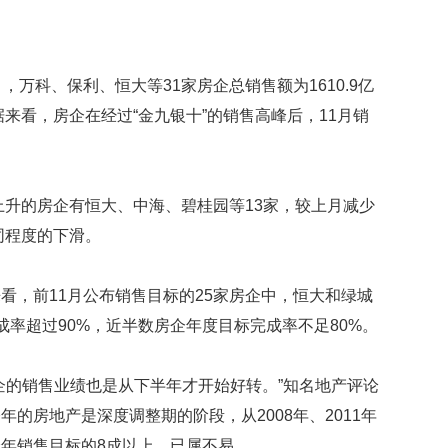
贡
献
获
赞
万科、保利、恒大等31家房企总销售额为1610.9亿
英
据来看，房企在经过“金九银十”的销售高峰后，11月销
国
女
子
的
升的房企有恒大、中海、碧桂园等13家，较上月减少
抗
同程度的下滑。
癌
奇
迹
，前11月公布销售目标的25家房企中，恒大和绿城
曾
为
成率超过90%，近半数房企年度目标完成率不足80%。
自
己
的销售业绩也是从下半年才开始好转。”知名地产评论
准
备
的房地产是深度调整期的阶段，从2008年、2011年
葬
年销售目标的8成以上，已属不易。