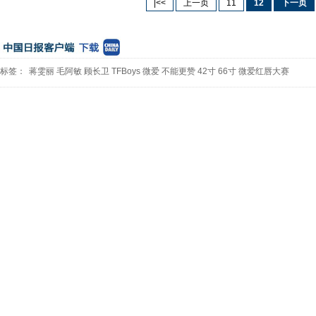
|<<
上一页
11
12
下一页
标签：
蒋雯丽
毛阿敏
顾长卫
TFBoys
微爱
不能更赞
42寸
66寸
微爱红唇大赛