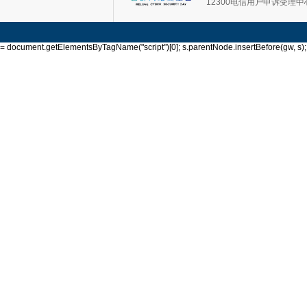
12300电信用户申诉受理中
= document.getElementsByTagName("script")[0]; s.parentNode.insertBefore(gw, s); }