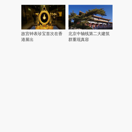
岛
峰
会
这
些
看
故宫钟表珍宝首次在香
北京中轴线第二大建筑
点
港展出
群重现真容
别
错
过！
研
究：
你
喜
欢
的
音
乐
类
型
可