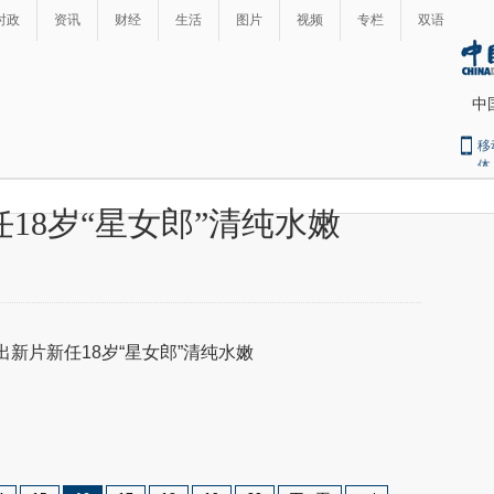
时政
资讯
财经
生活
图片
视频
专栏
双语
中
移
体
18岁“星女郎”清纯水嫩