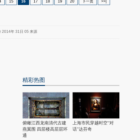
4
15
16
17
18
19
20
下一页
>>|
特
2014年
31日
05
来源
精彩热图
最
热
新
世
界
闻
瞩
目
上
俯瞰江西龙南清代古建
上海市民穿越时空“对
合
燕翼围 四层楼高层层环
话”达芬奇
青
通