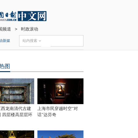
国频道
>
时政滚动
动新媒
站内搜索
热图
a>
江西龙南清代古建
上海市民穿越时空“对
围 四层楼高层层环
话”达芬奇