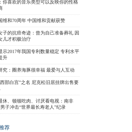
：你喜欢的音乐类型可以反映你的性格
商
国维和70周年 中国维和贡献获赞
女子的抗癌奇迹：曾为自己准备葬礼 因
女儿才积极治疗
显示2017年我国专利数量稳定 专利水平
提升
研究：圈养海豚很幸福 最爱与人互动
“西部白宫”之名 尼克松旧居挂牌出售要
亿
岁退休、顿顿吃肉、讨厌看电视：南非
4岁男子冲击“世界最长寿老人”纪录
推荐