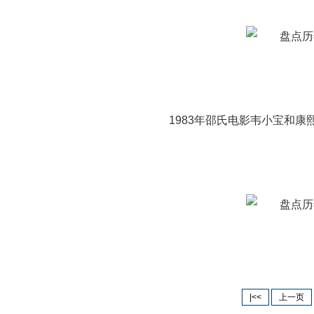
1983年邵氏电影韦小宝和康熙
|<<
上一页