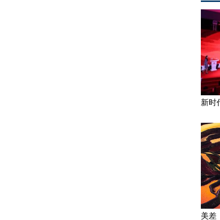
新时
美差