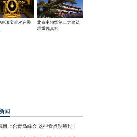
;
钟表珍宝首次在香
zhibo")!==
北京中轴线第二大建筑
出
群重现真容
bo").html(str360);
function(XMLHttpRequest,
tus,
hrown)
XMLHttpRequest.status);
XMLHttpRequest.readyState);
extStatus);
新闻
瞩目上合青岛峰会 这些看点别错过！