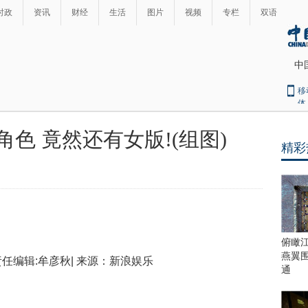
时政
资讯
财经
生活
图片
视频
专栏
双语
中
移
体
色 竟然还有女版!(组图)
精彩
最
热
"
+
新
str
+
闻
"
<\/
<\/p>"
;
俯瞰
str360
=
燕翼
| 责任编辑:牟彦秋| 来源：新浪娱乐
str360
通
+
laststr;
}
str360