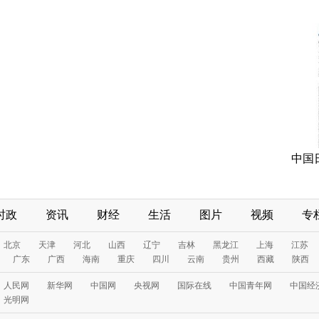
中国
时政
资讯
财经
生活
图片
视频
专
北京
天津
河北
山西
辽宁
吉林
黑龙江
上海
江苏
广东
广西
海南
重庆
四川
云南
贵州
西藏
陕西
人民网
新华网
中国网
央视网
国际在线
中国青年网
中国经
光明网