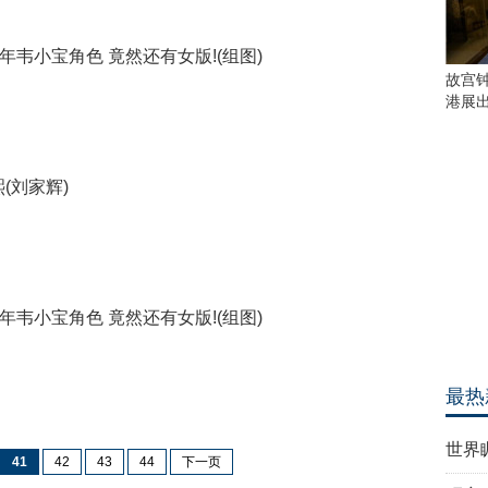
=
str360
+
"
<\/div>"
故宫
if($("#
null)
港展
{
$("#zhi
}
},
error:
(刘家辉)
textSta
errorT
{
alert(
alert(
alert(t
}
});
})
-
-
>
最热
世界
41
42
43
44
下一页