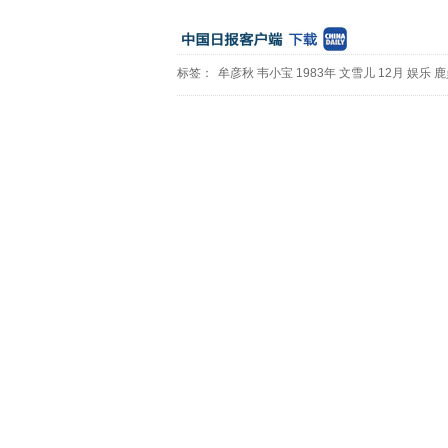
标签：
牟彦秋
韦小宝
1983年
文雪儿
12月
娱乐
鹿