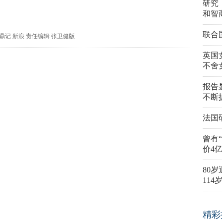
研究
和智
联合
鼎记
新浪
责任编辑
张卫健版
英国
不舍
报告
不断
法国
曾有
价4
80
11
精彩