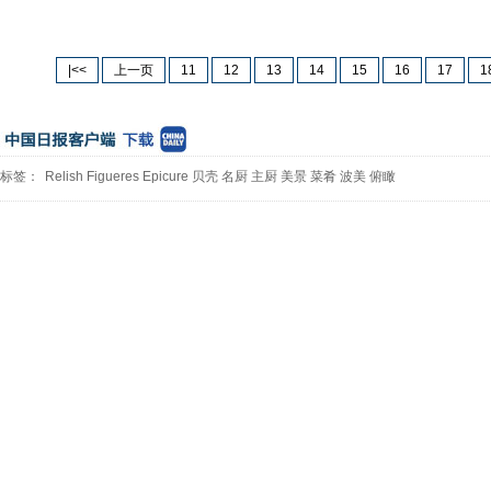
|<<
上一页
11
12
13
14
15
16
17
1
标签：
Relish
Figueres
Epicure
贝壳
名厨
主厨
美景
菜肴
波美
俯瞰