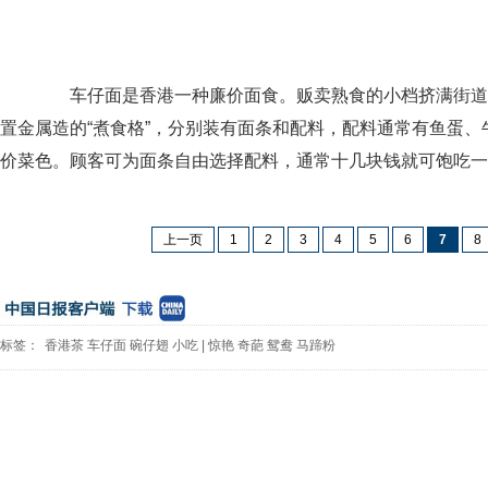
车仔面是香港一种廉价面食。贩卖熟食的小档挤满街道
置金属造的“煮食格”，分别装有面条和配料，配料通常有鱼蛋
价菜色。顾客可为面条自由选择配料，通常十几块钱就可饱吃一
上一页
1
2
3
4
5
6
7
8
标签：
香港茶
车仔面
碗仔翅
小吃
|
惊艳
奇葩
鸳鸯
马蹄粉