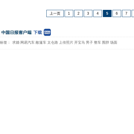
上一页
1
2
3
4
5
6
7
标签：
求婚
网易汽车
敞篷车
太仓路
上传照片
开宝马
男子
整车
围脖
场面