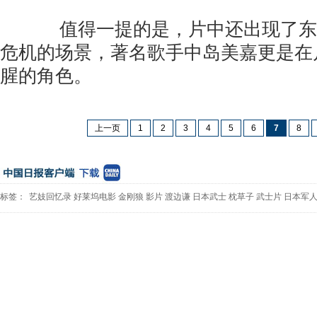
值得一提的是，片中还出现了东
危机的场景，著名歌手中岛美嘉更是在
腥的角色。
上一页
1
2
3
4
5
6
7
8
标签：
艺妓回忆录
好莱坞电影
金刚狼
影片
渡边谦
日本武士
枕草子
武士片
日本军