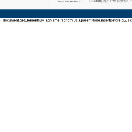
12300电信用户申诉受理中
= document.getElementsByTagName("script")[0]; s.parentNode.insertBefore(gw, s); }