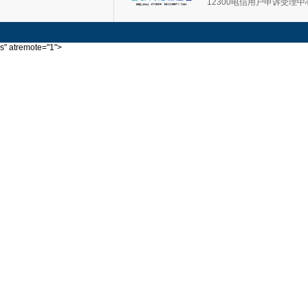
12300电信用户申诉受理中
s" atremote="1">