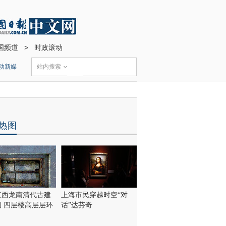
国频道
>
时政滚动
动新媒
站内搜索
热图
江西龙南清代古建
上海市民穿越时空“对
围 四层楼高层层环
话”达芬奇