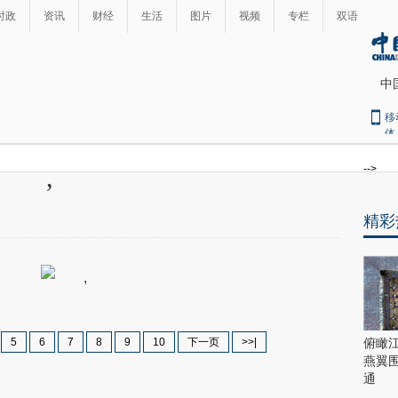
时政
资讯
财经
生活
图片
视频
专栏
双语
中
移
体
,
-->
精彩
最
热
新
世
界
闻
瞩
目
上
5
6
7
8
9
10
下一页
>>|
俯瞰
合
燕翼
青
通
岛