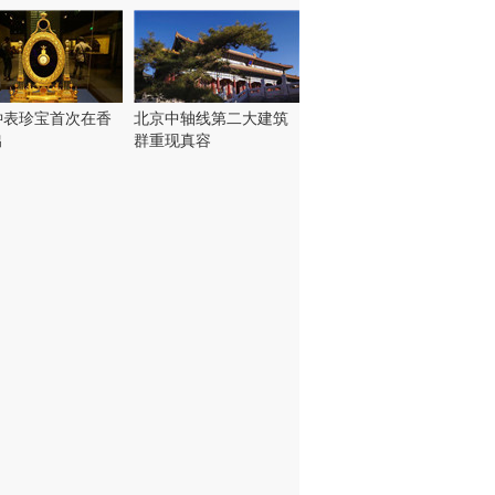
钟表珍宝首次在香
北京中轴线第二大建筑
出
群重现真容
！
：