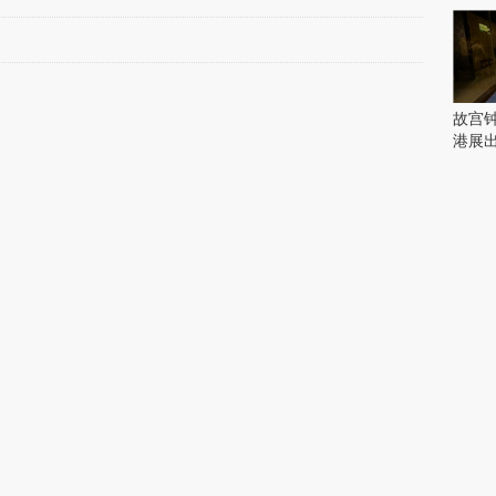
峰
会
这
些
看
故宫
点
港展
别
错
过
研
究
你
喜
欢
的
音
乐
类
型
可