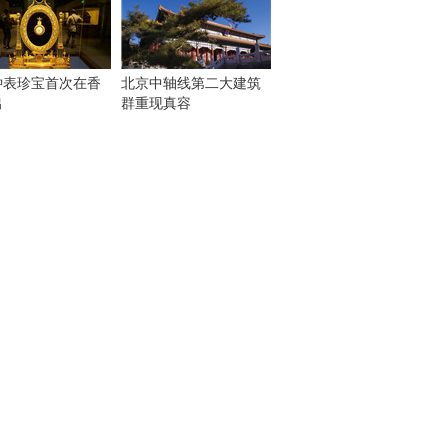
钟表珍宝首次在香
北京中轴线第二大建筑
出
群重现真容
！
：