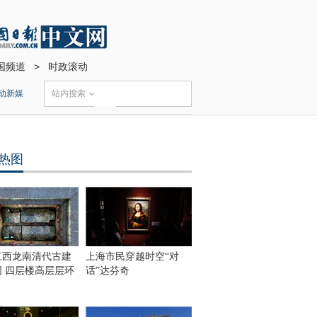
国频道
>
时政滚动
动新媒
站内搜索
热图
江西龙南清代古建
上海市民穿越时空“对
围 四层楼高层层环
话”达芬奇