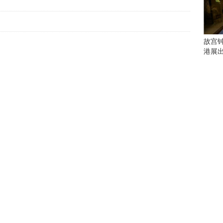
会
这
些
看
故宫
点
港展
别
错
过
研
究
你
喜
欢
的
音
乐
类
型
可
以