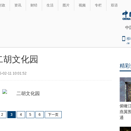
时政
资讯
财经
生活
图片
视频
专栏
双语
中
移
体
二胡文化园
精彩
最
热
5-02-11 10:01:52
新
世
界
闻
瞩
目
上
俯瞰
合
燕翼
2
3
4
5
6
下一页
青
通
岛
峰