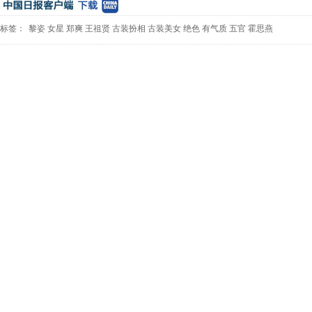
标签：
黎姿
女星
郑爽
王祖贤
古装扮相
古装美女
绝色
有气质
五官
霍思燕