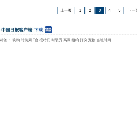
上一页
1
2
3
4
5
下一
标签：
狗狗
时装周
T台
模特们
时装秀
高调
纽约
打扮
宠物
当地时间