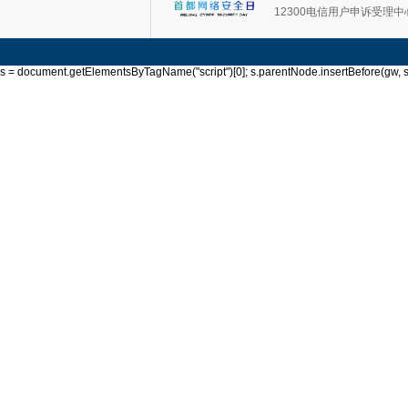
12300电信用户申诉受理中
s = document.getElementsByTagName("script")[0]; s.parentNode.insertBefore(gw, s); 