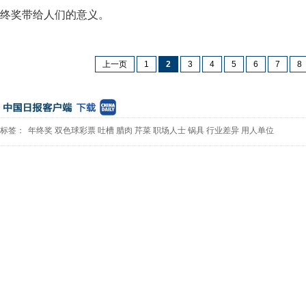
终奖带给人们的意义。
上一页
1
2
3
4
5
6
7
8
标签：
年终奖
双色球彩票
吐槽
腊肉
芹菜
职场人士
锅具
行业差异
用人单位