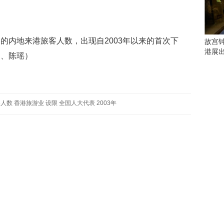
会
这
些
看
内地来港旅客人数，出现自2003年以来的首次下
故宫
点
港展
桐、陈瑶）
别
错
过
研
客人数
香港旅游业
设限
全国人大代表
2003年
究
你
喜
欢
的
音
乐
类
型
可
以