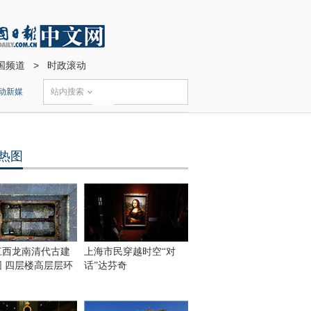
国频道
>
时政滚动
动新媒
站内搜索
热图
江西龙南清代古建
上海市民穿越时空“对
围 四层楼高层层环
话”达芬奇