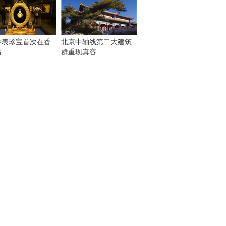
钟表珍宝首次在香
北京中轴线第二大建筑
出
群重现真容
！
：