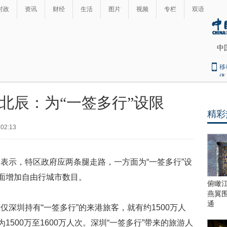
时政
资讯
财经
生活
图片
视频
专栏
双语
中
移
体
北辰：为“一签多行”设限
精彩
最
热
:02:13
新
世
界
闻
瞩
示，特区政府应两条腿走路，一方面为“一签多行”设
目
方面增加自由行城市数目。
上
俯瞰
合
燕翼
青
通
圳持有“一签多行”的来港旅客，就有约1500万人
岛
1500万至1600万人次。深圳“一签多行”带来的旅游人
峰