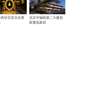
钟表珍宝首次在香
北京中轴线第二大建筑
出
群重现真容
！
：