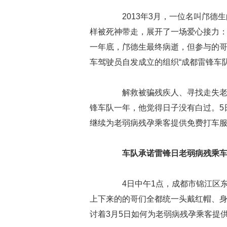
2013年3月，一位名叫邝德生
样被死神带走，展开了一场爱心接力：
一年底，邝德生最终病逝，但参与的哥
车驾驶员自发成立的组织“成都雷锋车队
解救被骗残疾人、寻找走失老人
锋车队一年，他觉得日子没有白过。5
继续为老弱病残孕乘客提供免费打车
车队承诺雷锋日老弱病残乘
4日中午1点，成都市锦江区东
上下来的的哥们全都统一头戴红帽、
讨着3月5日如何为老弱病残孕乘客提