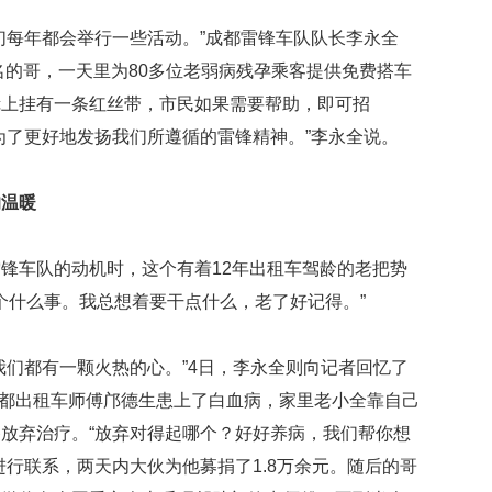
映
每年都会举行一些活动。”成都雷锋车队队长李永全
你
的
名的哥，一天里为80多位老弱病残孕乘客提供免费搭车
性
镜上挂有一条红丝带，市民如果需要帮助，即可招
格
和
为了更好地发扬我们所遵循的雷锋精神。”李永全说。
智
商
的温暖
联
合
车队的动机时，这个有着12年出租车驾龄的老把势
国
维
干个什么事。我总想着要干点什么，老了好记得。”
和
70
周
们都有一颗火热的心。”4日，李永全则向记者回忆了
年
，成都出租车师傅邝德生患上了白血病，家里老小全靠自己
中
国
放弃治疗。“放弃对得起哪个？好好养病，我们帮你想
维
进行联系，两天内大伙为他募捐了1.8万余元。随后的哥
和