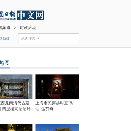
国频道
>
时政滚动
动新媒
站内搜索
热图
江西龙南清代古建
上海市民穿越时空“对
围 四层楼高层层环
话”达芬奇