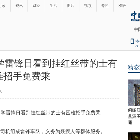
时政
资讯
财经
生活
图片
视频
专栏
双语
中
移
体
学雷锋日看到挂红丝带的士有
精彩
最
难招手免费乘
热
新
世
界
闻
00
瞩
目
上
俯瞰
合
燕翼
青
通
岛
车司机组成雷锋车队，义务为残疾人等群体服务。
峰