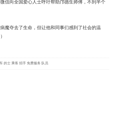
、微信向全国爱心人士呼吁帮助邝德生师傅，不到半个
贡
献
获
赞
魔夺去了生命，但让他和同事们感到了社会的温
英
涛）
国
女
子
的
抗
车
的士
乘客
招手
免费服务
队员
癌
奇
迹
曾
为
自
己
准
备
葬