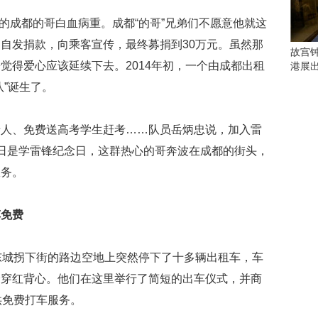
会
这
的成都的哥白血病重。成都“的哥”兄弟们不愿意他就这
些
自发捐款，向乘客宣传，最终募捐到30万元。虽然那
看
故宫
点
觉得爱心应该延续下去。2014年初，一个由成都出租
港展
别
”诞生了。
错
过
、免费送高考学生赶考……队员岳炳忠说，加入雷
研
日是学雷锋纪念日，这群热心的哥奔波在成都的街头，
究
你
服务。
喜
欢
的
车免费
音
乐
类
城拐下街的路边空地上突然停下了十多辆出租车，车
型
身穿红背心。他们在这里举行了简短的出车仪式，并商
可
供免费打车服务。
以
反