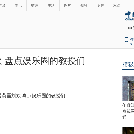
时政
资讯
财经
生活
图片
视频
专栏
双语
中
移
体
 盘点娱乐圈的教授们
精彩
最
热
新
世
界
闻
瞩
目
上
俯瞰
合
燕翼
青
通
岛
峰