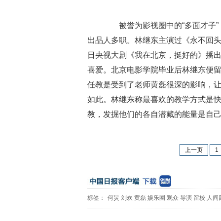
被誉为影视圈中的“多面才子”
出品人多职。林继东主演过《永不回头
日央视大剧《我在北京，挺好的》播
喜爱。北京电影学院毕业后林继东便
任教是受到了老师黄磊很深的影响，
如此。林继东称最喜欢的教学方式是
教，发掘他们的各自潜藏的能量是自
上一页
1
标签：
何炅
刘欢
黄磊
娱乐圈
观众
导演
留校
人间