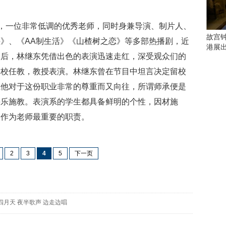
会
这
些
，一位非常低调的优秀老师，同时身兼导演、制片人、
看
故宫
》、《AA制生活》《山楂树之恋》等多部热播剧，近
点
港展
别
出后，林继东凭借出色的表演迅速走红，深受观众们的
错
留校任教，教授表演。林继东曾在节目中坦言决定留校
过
让他对于这份职业非常的尊重而又向往，所谓师承便是
研
快乐施教。表演系的学生都具备鲜明的个性，因材施
究
己作为老师最重要的职责。
你
喜
欢
的
2
3
4
5
下一页
音
乐
类
型
四月天
夜半歌声
边走边唱
可
以
反