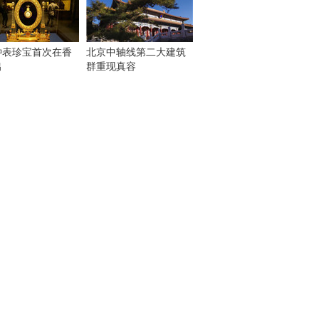
钟表珍宝首次在香
北京中轴线第二大建筑
出
群重现真容
！
：