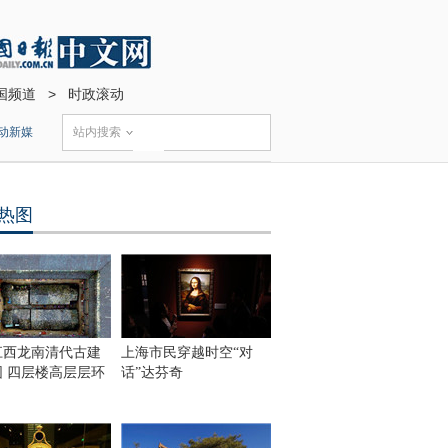
国频道
>
时政滚动
动新媒
站内搜索
热图
江西龙南清代古建
上海市民穿越时空“对
围 四层楼高层层环
话”达芬奇