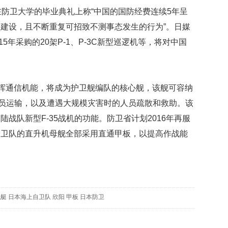
映
防卫大学的毕业典礼上称“中国的国防经费连续5年呈
你
力建设，且不断重复可招致不测事态发生的行为”。日媒
的
性
15年采购的20架P-1、P-3C新型巡逻机等，将对中国
格
和
智
商
挥通信机能，将成为护卫舰编队的核心舰，该舰可容纳
人员运输，以及遭遇大规模灾害时的人员疏散和救助。该
联
合
战队新型F-35战机的功能。防卫省计划2016年再服
国
自卫队的直升机母舰全部采用直通甲板，以提高作战能
维
和
70
周
年
中
舰艇
日本海上自卫队
欣阳
甲板
日本防卫
国
维
和