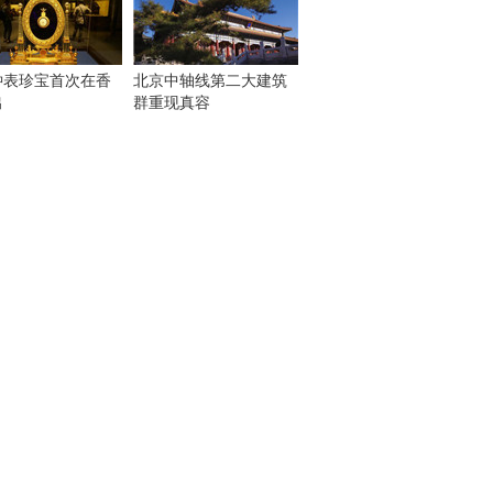
钟表珍宝首次在香
北京中轴线第二大建筑
出
群重现真容
！
：