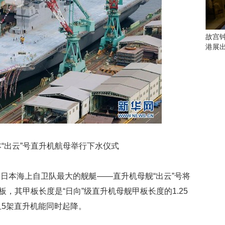
会
这
些
看
故宫
点
港展
别
错
过
研
究
你
喜
欢
“出云”号直升机航母举行下水仪式
的
音
乐
本海上自卫队最大的舰艇——直升机母舰“出云”号将
类
板，其甲板长度是“日向”级直升机母舰甲板长度的1.25
型
可
且5架直升机能同时起降。
以
反