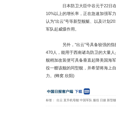
日本防卫大臣中谷元于22日在
10%以上的增长率，正在急速加强军
认为“出云”号等新型舰艇、以及计划20
军队起威慑作用。
另外，“出云”号具备较强的指
470人，能用于西南诸岛防卫的大量
舰稍加改装便可具备垂直起降美国海军陆
役一艘该舰的同型舰，并希望将海上
力。(蜂窝 欣阳)
标签：
出云
直升机母舰
中国军队
服役
日媒
新型