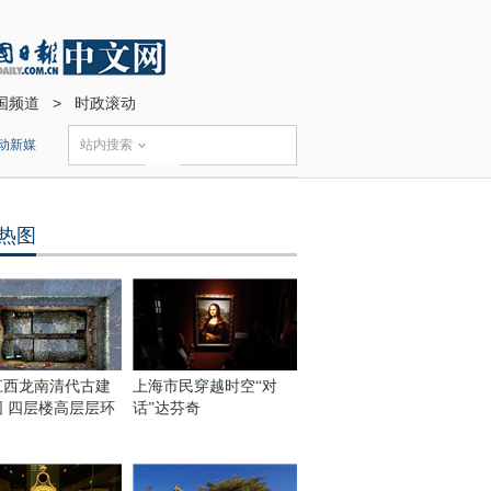
国频道
>
时政滚动
动新媒
站内搜索
热图
江西龙南清代古建
上海市民穿越时空“对
围 四层楼高层层环
话”达芬奇