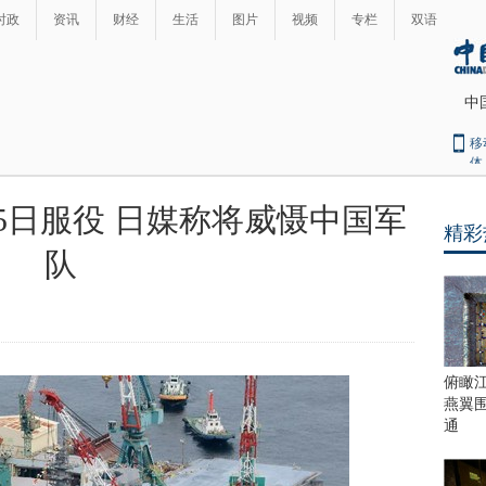
时政
资讯
财经
生活
图片
视频
专栏
双语
中
移
体
5日服役 日媒称将威慑中国军
精彩
最
队
热
新
世
界
闻
瞩
目
上
俯瞰
合
燕翼
青
通
岛
峰