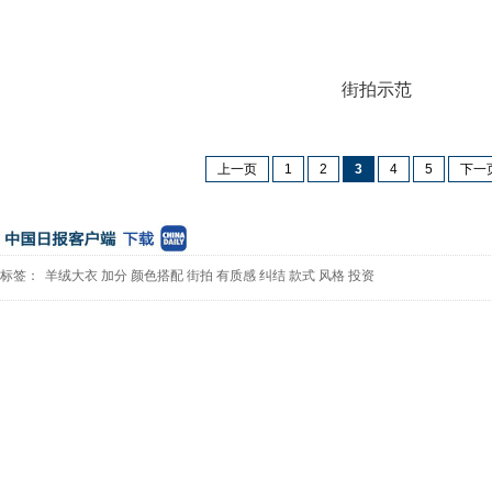
街拍示范
上一页
1
2
3
4
5
下一
标签：
羊绒大衣
加分
颜色搭配
街拍
有质感
纠结
款式
风格
投资