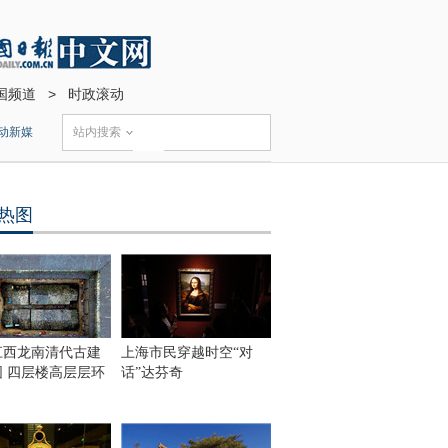
国频道
>
时政滚动
动新媒
站内搜索
热图
江西龙南清代古建
上海市民穿越时空“对
围 四层楼高层层环
话”达芬奇