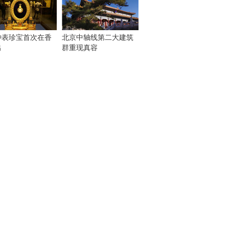
钟表珍宝首次在香
北京中轴线第二大建筑
出
群重现真容
！
：