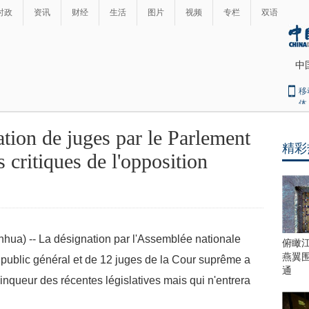
时政
资讯
财经
生活
图片
视频
专栏
双语
中
移
体
ation de juges par le Parlement
精彩
最
s critiques de l'opposition
热
新
世
界
闻
瞩
目
 -- La désignation par l'Assemblée nationale
上
俯瞰
合
燕翼
public général et de 12 juges de la Cour suprême a
青
通
vainqueur des récentes législatives mais qui n'entrera
岛
峰