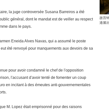
会
这
些
e, la juge controversée Susana Barreiros a été
看
故宫
blic général, dont le mandat est de veiller au respect
点
港展
Homme dans le pays.
别
错
过
en Eneida Alves Navas, qui a assumé le poste
研
 eut été renvoyé pour manquements aux devoirs de sa
究
你
喜
欢
e pour avoir condamné le chef de l'opposition
的
ison, l'accusant d'avoir tenté de fomenter un coup
音
乐
duro en incitant à des émeutes anti-gouvernementales
类
rts.
型
可
以
e M. Lopez était emprisonné pour des raisons
反