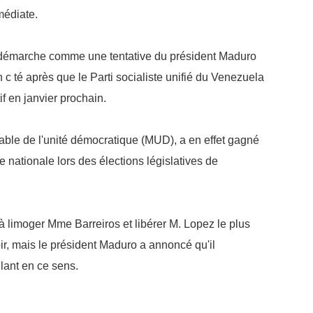
映
médiate.
你
的
émarche comme une tentative du président Maduro
性
格
n c té après que le Parti socialiste unifié du Venezuela
和
f en janvier prochain.
智
商
ble de l'unité démocratique (MUD), a en effet gagné
联
合
 nationale lors des élections législatives de
国
维
和
70
moger Mme Barreiros et libérer M. Lopez le plus
周
ir, mais le président Maduro a annoncé qu'il
年
中
llant en ce sens.
国
维
和