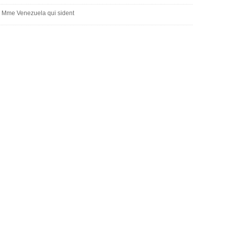
贡
z Mme Venezuela qui sident
献
获
赞
英
国
女
子
的
抗
癌
奇
迹
曾
为
自
己
准
备
葬