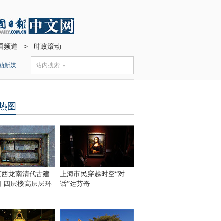
国频道
>
时政滚动
动新媒
站内搜索
热图
江西龙南清代古建
上海市民穿越时空“对
围 四层楼高层层环
话”达芬奇