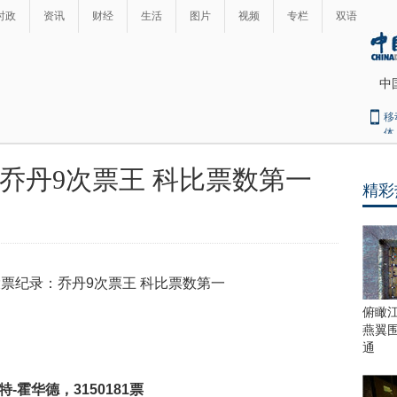
时政
资讯
财经
生活
图片
视频
专栏
双语
中
移
体
乔丹9次票王 科比票数第一
精彩
最
热
新
世
界
闻
瞩
目
上
俯瞰
合
燕翼
青
通
岛
峰
霍华德，3150181票