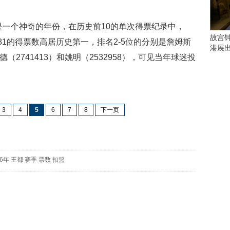
会
这
些
一个神奇的年份，在历史前10的单次得票纪录中，
看
故宫
0181的得票数高居历史第一，排名2-5位的分别是詹姆斯
点
港展
别
韦德（2741413）和姚明（2532958），可见当年球迷投
错
过
研
究
3
4
5
6
7
8
下一页
你
喜
欢
的
86年
王都
赛季
票数
扣篮
音
乐
类
型
可
以
反