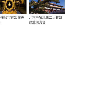
钟表珍宝首次在香
北京中轴线第二大建筑
出
群重现真容
！
：